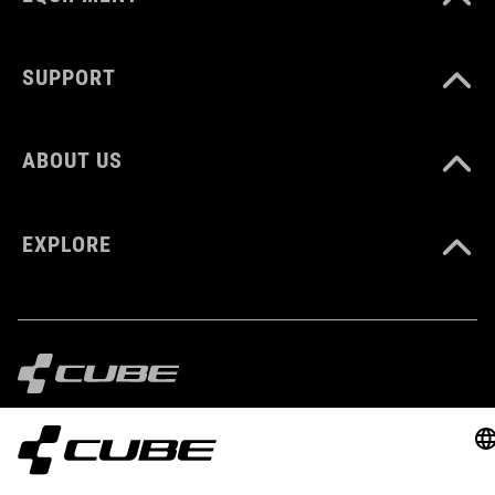
COULEUR
black
SUPPORT
MATÉRIAU
ABOUT US
TPU/polycarbonate
EXPLORE
POIDS
150 g
TAILLE
IMPRINT
PRIVACY
EU DATA ACT
PRESS
B2B
taille unique