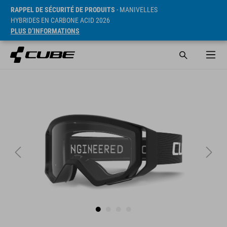
RAPPEL DE SÉCURITÉ DE PRODUITS
- MANIVELLES
HYBRIDES EN CARBONE ACID 2026
PLUS D’INFORMATIONS
PVC* 39.95 EUR