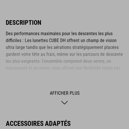
DESCRIPTION
Des performances maximales pour les descentes les plus
difficiles : Les lunettes CUBE DH offrent un champ de vision
ultra large tandis que les aérations stratégiquement placées
gardent votre tête au frais, même sur les parcours de descente
les plus exigeants. L'ensemble comprend deux verres, un
transparent et un miroir, vous offrant une flexibilité totale par
tous les temps. La mousse souple à trois couches épouse
confortablement les contours de votre visage et maintient les
lunettes fermement en place. La sangle de 45 mm de large,
AFFICHER PLUS
recouverte de silicone, est parfaitement adaptée au casque
CUBE DESCENDER. Pour faciliter le transport, les lunettes sont
livrées avec une pochette de protection.
ACCESSOIRES ADAPTÉS