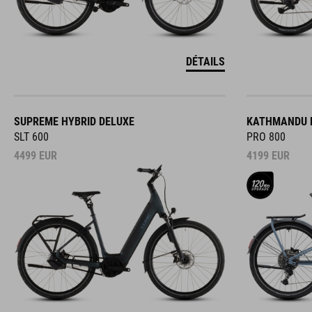
DÉTAILS
SUPREME HYBRID DELUXE
KATHMANDU H
SLT 600
PRO 800
4499
EUR
4199
EUR