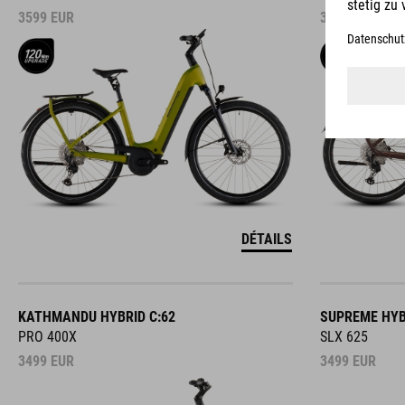
3599
EUR
3599
EUR
DÉTAILS
KATHMANDU HYBRID C:62
SUPREME HYB
PRO 400X
SLX 625
3499
EUR
3499
EUR