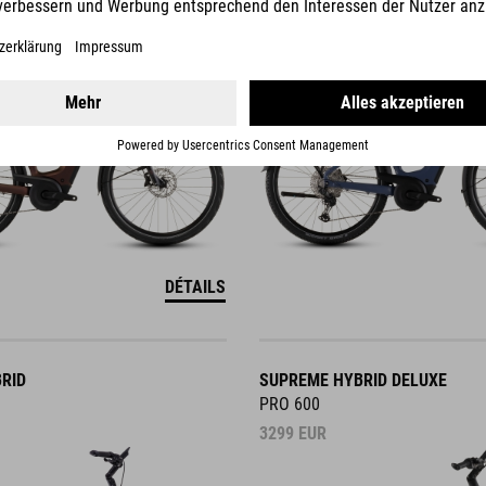
3599
EUR
DÉTAILS
RID
SUPREME HYBRID DELUXE
PRO 600
3299
EUR