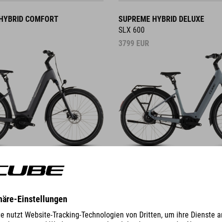
HYBRID COMFORT
SUPREME HYBRID DELUXE
SLX 600
3799
EUR
DÉTAILS
HYBRID
NURIDE HYBRID
EXC 800