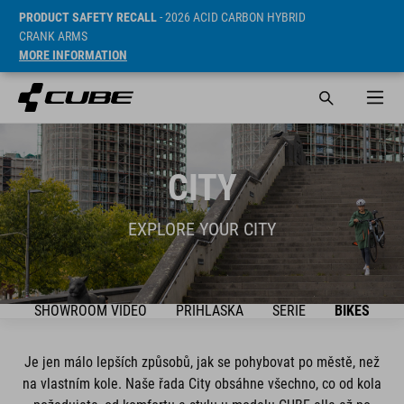
PRODUCT SAFETY RECALL
- 2026 ACID CARBON HYBRID
CRANK ARMS
MORE INFORMATION
CITY
EXPLORE YOUR CITY
SHOWROOM VIDEO
PŘIHLÁŠKA
SÉRIE
BIKES
Je jen málo lepších způsobů, jak se pohybovat po městě, než
na vlastním kole. Naše řada City obsáhne všechno, co od kola