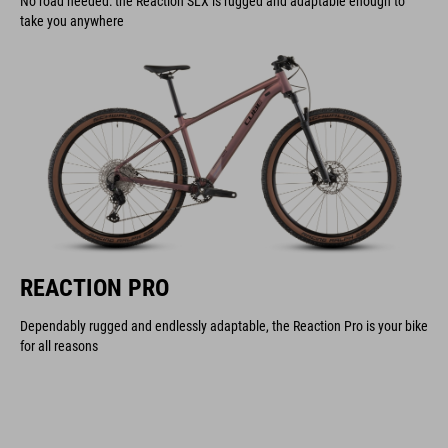
No road needed: the Reaction SLX is rugged and adaptable enough to
take you anywhere
REACTION PRO
Dependably rugged and endlessly adaptable, the Reaction Pro is your bike
for all reasons