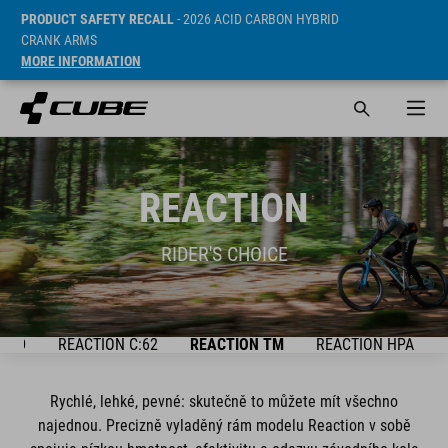
PRODUCT SAFETY RECALL
- 2026 ACID CARBON HYBRID
CRANK ARMS
MORE INFORMATION
REACTION
RIDER'S CHOICE
LED
REACTION C:62
REACTION TM
REACTION HPA
Rychlé, lehké, pevné: skutečně to můžete mít všechno
najednou. Precizně vyladěný rám modelu Reaction v sobě