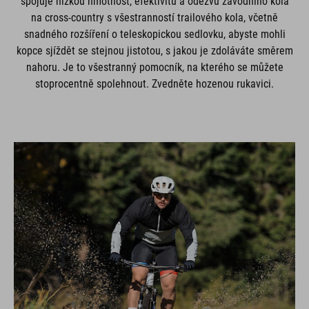
spojuje nízkou hmotnost, efektivitu a odezvu závodního kola
na cross-country s všestranností trailového kola, včetně
snadného rozšíření o teleskopickou sedlovku, abyste mohli
kopce sjíždět se stejnou jistotou, s jakou je zdoláváte směrem
nahoru. Je to všestranný pomocník, na kterého se můžete
stoprocentně spolehnout. Zvedněte hozenou rukavici.