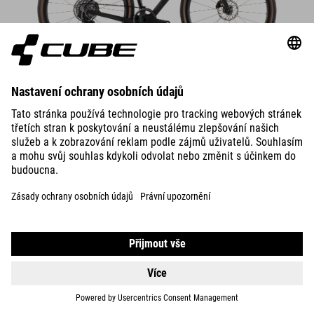
DETAILS
NUROAD C:62
EX