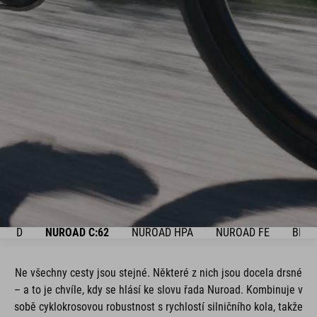
HLED
NUROAD C:62
NUROAD HPA
NUROAD FE
BIKE
Ne všechny cesty jsou stejné. Některé z nich jsou docela drsné
– a to je chvíle, kdy se hlásí ke slovu řada Nuroad. Kombinuje v
sobě cyklokrosovou robustnost s rychlostí silničního kola, takže