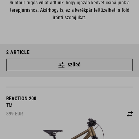
Suntour rugós villát adtunk, hogy igazán kedvet csináljunk a
terepjáráshoz. Akárhogy is, ez a kerékpár feltüzelheti a föld
iránti szomjukat.
2
ARTICLE
SZŰRŐ
REACTION 200
TM
899
EUR