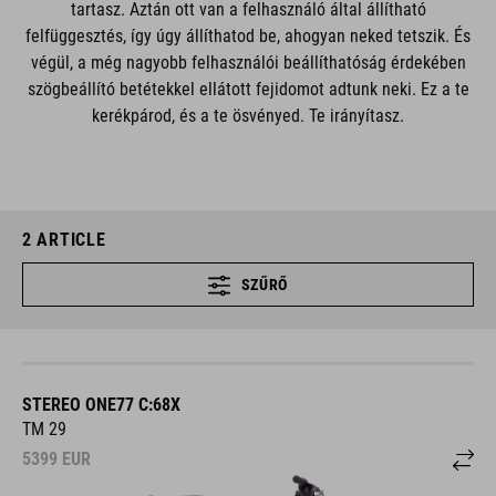
tartasz. Aztán ott van a felhasználó által állítható
felfüggesztés, így úgy állíthatod be, ahogyan neked tetszik. És
végül, a még nagyobb felhasználói beállíthatóság érdekében
szögbeállító betétekkel ellátott fejidomot adtunk neki. Ez a te
kerékpárod, és a te ösvényed. Te irányítasz.
2
ARTICLE
SZŰRŐ
STEREO ONE77 C:68X
TM 29
5399
EUR