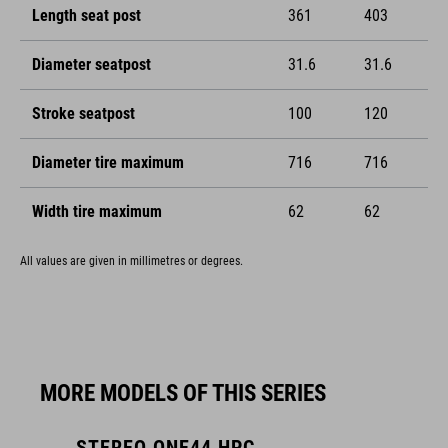
Length seat post
361
403
Diameter seatpost
31.6
31.6
Stroke seatpost
100
120
Diameter tire maximum
716
716
Width tire maximum
62
62
All values are given in millimetres or degrees.
MORE MODELS OF THIS SERIES
STEREO ONE44 HPC