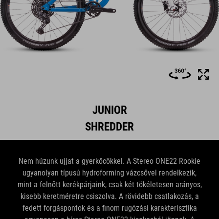
JUNIOR
SHREDDER
Nem húzunk ujjat a gyerkőcökkel. A Stereo ONE22 Rookie
ugyanolyan típusú hydroforming vázcsővel rendelkezik,
mint a felnőtt kerékpárjaink, csak két tökéletesen arányos,
kisebb keretméretre csiszolva. A rövidebb csatlakozás, a
fedett forgáspontok és a finom rugózási karakterisztika