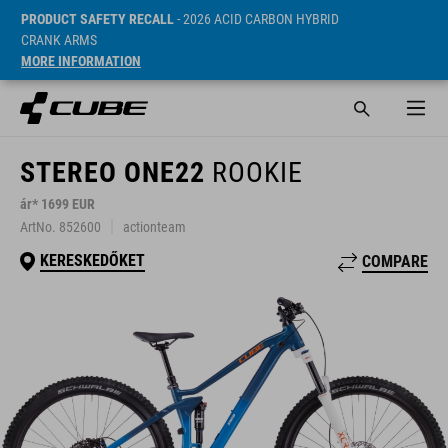
PRODUCT SAFETY RECALL
- 2026 ACID CARBON HYBRID
CRANK ARMS
MORE INFORMATION
STEREO ONE22
ROOKIE
ár* 1699 EUR
ArtNo. 852600
actionteam
KERESKEDŐKET
COMPARE