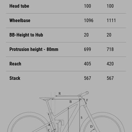
Head tube
100
100
Wheelbase
1096
1111
BB-Height to Hub
20
20
Protrusion height - 80mm
699
718
Reach
405
420
Stack
567
567