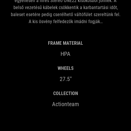
egyenesen a híres Stereo ONE22 kisokosból jönnek. A
belső vezetésű kábelek csökkentik a karbantartási időt,
baleset esetére pedig cserélhető váltófület szereltünk fel.
A kis ösvény felfedezők imádni fogják…
FRAME MATERIAL
HPA
WHEELS
27.5"
COLLECTION
Actionteam