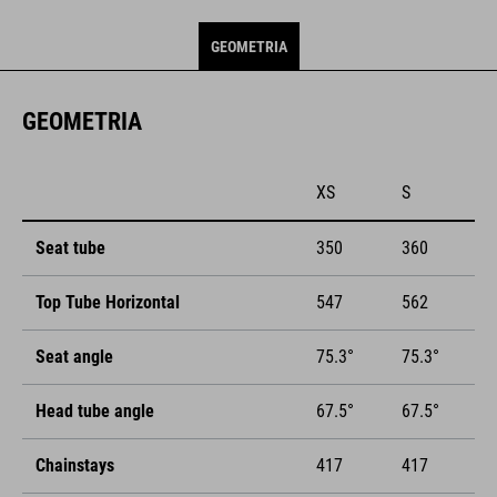
GEOMETRIA
GEOMETRIA
XS
S
Seat tube
350
360
Top Tube Horizontal
547
562
Seat angle
75.3°
75.3°
Head tube angle
67.5°
67.5°
Chainstays
417
417