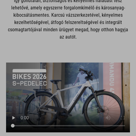
így gondtalan, biztonságos és kényelmes haladást tesz
lehetővé, amely egyszerre forgalomkímélő és károsanyag-
kibocsátásmentes. Karcsú vázszerkezetével, kényelmes
kezelhetőségével, átfogó felszereltségével és integrált
csomagtartójával minden ürügyet megad, hogy otthon hagyja
az autót.