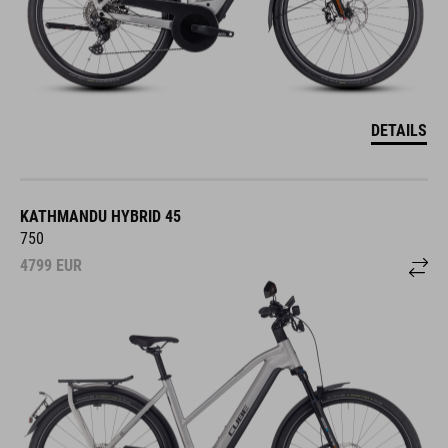
DETAILS
KATHMANDU HYBRID 45
750
4799
EUR