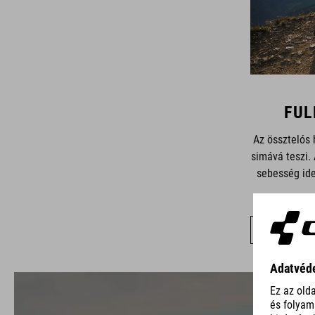
FUL
Az össztelós 
simává teszi.
sebesség id
MUTAS