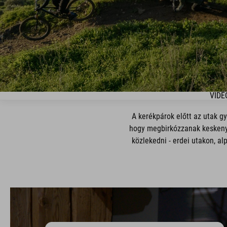
VIDE
A kerékpárok előtt az utak g
hogy megbirkózzanak keskeny 
közlekedni - erdei utakon, a