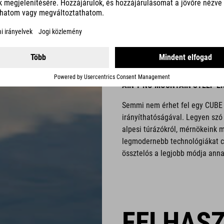
FULLSU
AIN’T NO MOUNTAIN STEEP 
Semmi nem érhet fel egy CUBE 
irányíthatóságával. Legyen szó
alpesi túrázókról, mérnökeink 
legmodernebb technológiákat c
össztelós a legjobb módja annak
FELHAS