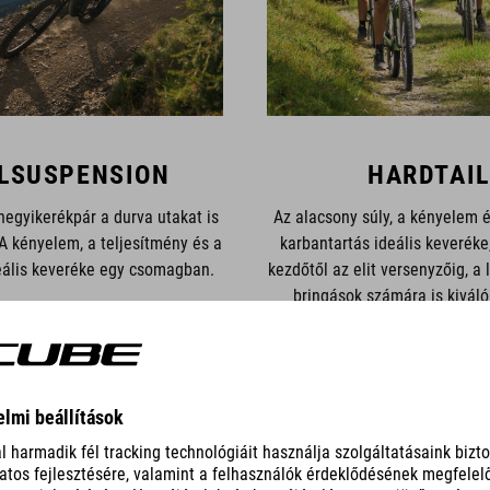
LSUSPENSION
HARDTAIL
hegyikerékpár a durva utakat is
Az alacsony súly, a kényelem 
 A kényelem, a teljesítmény és a
karbantartás ideális keveréke,
eális keveréke egy csomagban.
kezdőtől az elit versenyzőig, a
bringások számára is kiváló
D AZ ÖSSZES BRINGÁT
MUTASD AZ ÖSSZES B