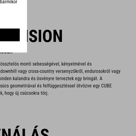
SPENSION
ENOUGH
össztelós monti sebességével, kényelmével és
 downhill vagy cross-country versenyzőkről, endurosokról vagy
minden kalandra és ösvényre terveztek egy bringát. A
súcs geometriával és felfüggesztéssel ötvözve egy CUBE
, hogy új csúcsokra törj.
ZNÁLÁS