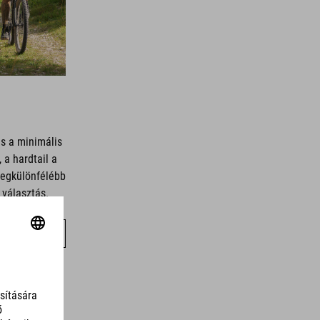
és a minimális
 a hardtail a
 legkülönfélébb
 választás.
RINGÁT