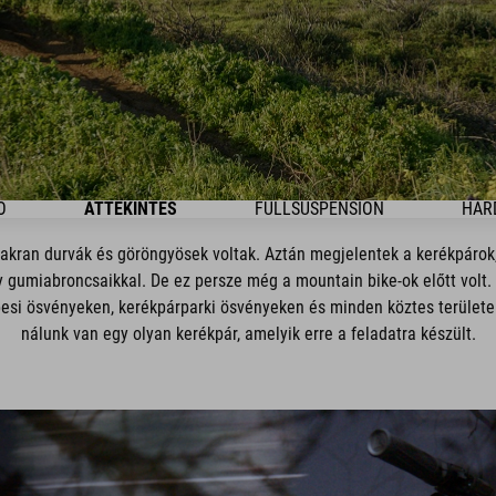
O
ÁTTEKINTÉS
FULLSUSPENSION
HAR
yakran durvák és göröngyösek voltak. Aztán megjelentek a kerékpárok,
gumiabroncsaikkal. De ez persze még a mountain bike-ok előtt volt. 
lpesi ösvényeken, kerékpárparki ösvényeken és minden köztes területen.
nálunk van egy olyan kerékpár, amelyik erre a feladatra készült.