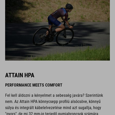
ATTAIN HPA
PERFORMANCE MEETS COMFORT
Fel kell áldozni a kényelmet a sebesség javára? Szerintünk
nem. Az Attain HPA könnycsepp profilú alsócsöve, könnyű
súlya és integrált kábelelvezetése mind azt sugallja, hogy
"gyors", de mi 32 mm-ig terjedő gumiabroncsok számára