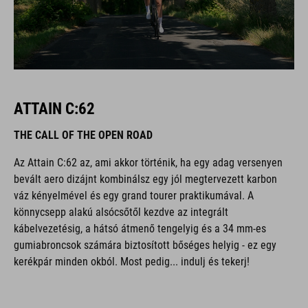
ATTAIN C:62
THE CALL OF THE OPEN ROAD
Az Attain C:62 az, ami akkor történik, ha egy adag versenyen
bevált aero dizájnt kombinálsz egy jól megtervezett karbon
váz kényelmével és egy grand tourer praktikumával. A
könnycsepp alakú alsócsőtől kezdve az integrált
kábelvezetésig, a hátsó átmenő tengelyig és a 34 mm-es
gumiabroncsok számára biztosított bőséges helyig - ez egy
kerékpár minden okból. Most pedig... indulj és tekerj!