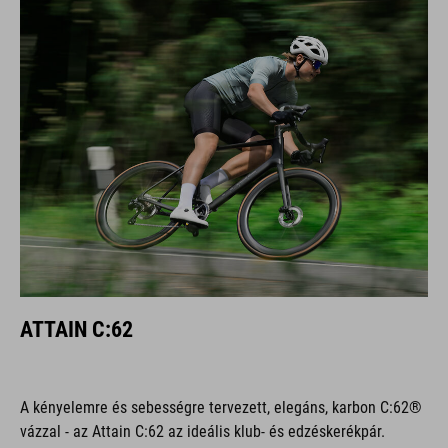
ATTAIN C:62
A kényelemre és sebességre tervezett, elegáns, karbon C:62®
vázzal - az Attain C:62 az ideális klub- és edzéskerékpár.