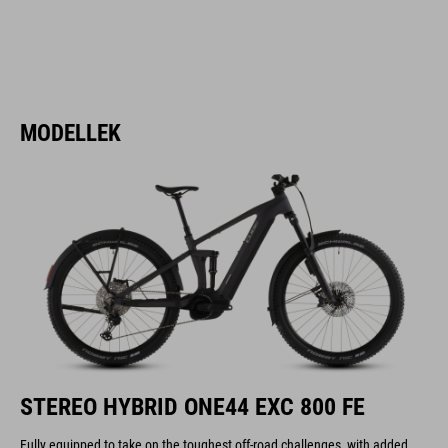
MODELLEK
STEREO HYBRID ONE44 EXC 800 FE
Fully equipped to take on the toughest off-road challenges, with added