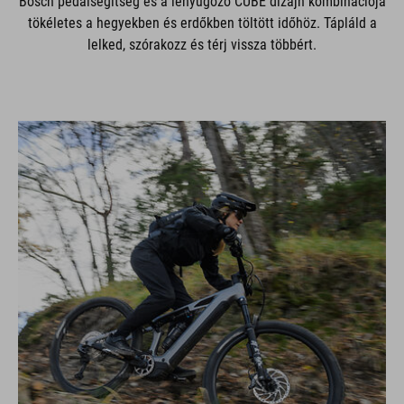
Bosch pedálsegítség és a lenyűgöző CUBE dizájn kombinációja
tökéletes a hegyekben és erdőkben töltött időhöz. Tápláld a
lelked, szórakozz és térj vissza többért.