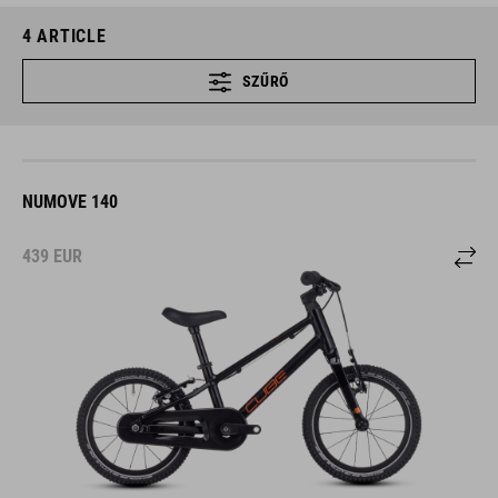
4
ARTICLE
SZŰRŐ
NUMOVE 140
439
EUR