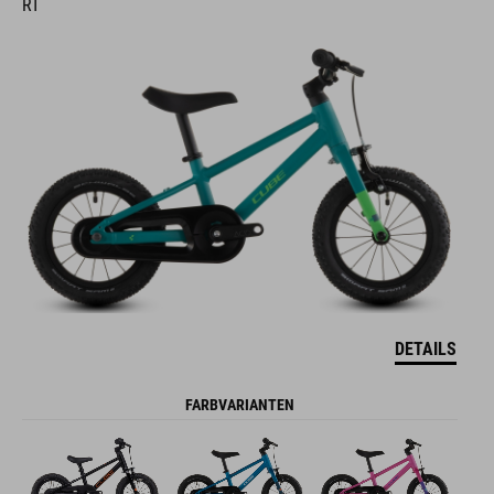
RT
DETAILS
FARBVARIANTEN