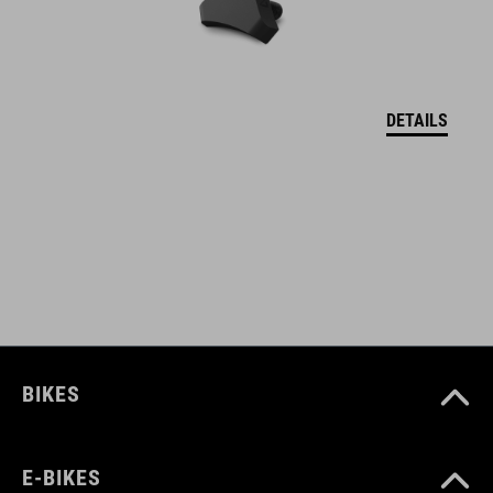
verschweißte Konstruktion
wasserabweisend
abriebfestes Außenmaterial
DETAILS
PVC-frei
nur kompatibel mit CUBE Attain
zum Anschrauben am Rahmen
Schrauben inklusive
reflektierende Elemente
BIKES
ARTIKELNUMMER
E-BIKES