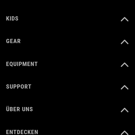
92147
KIDS
ABMESSUNGEN
(HxBxT) 11 x 28 x 3 cm
GEAR
FARBE
EQUIPMENT
black
SUPPORT
GEWICHT
100 g
ÜBER UNS
MATERIAL
ENTDECKEN