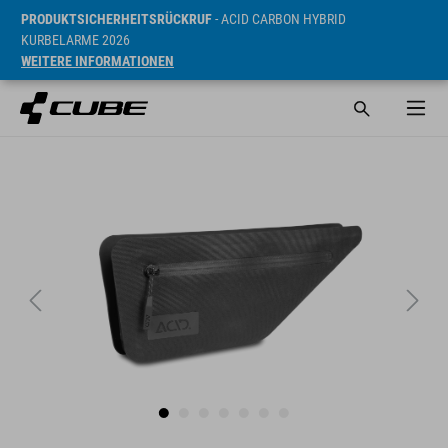
PRODUKTSICHERHEITSRÜCKRUF
- ACID CARBON HYBRID
KURBELARME 2026
WEITERE INFORMATIONEN