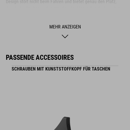
Design stört nicht beim Fahren und bietet genau den Platz,
den du für Werkzeug, Ersatzteile oder kleine Snacks brauchst.
Reflektierende Elemente auf beiden Seiten sorgen dafür, dass
du auch bei Dämmerung sicher unterwegs bist.
MEHR ANZEIGEN
MARKE
PASSENDE ACCESSOIRES
SCHRAUBEN MIT KUNSTSTOFFKOPF FÜR TASCHEN
Zu der Marke ACID gehört hochwertiges Fahrradzubehör und
Fahrradteile. Clevere Details, hohe Funktionalität und smarte
Innovationen zeichnen unsere Produkte aus. Dabei bleibt die
Designsprache immer klar, puristisch, funktionsorientiert und
einzigartig.
FEATURES