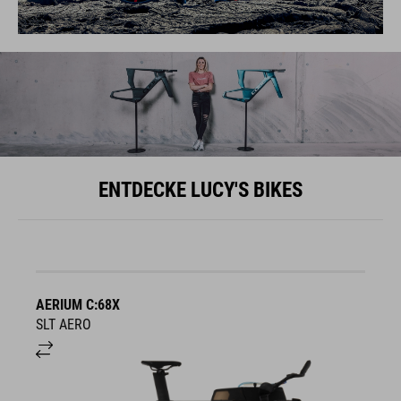
ENTDECKE LUCY'S BIKES
AERIUM C:68X
A
SLT AERO
S