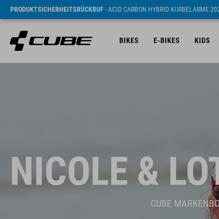
PRODUKTSICHERHEITSRÜCKRUF
- ACID CARBON HYBRID KURBELARME 20
BIKES
E-BIKES
KIDS
NICOLE & LO
CUBE MARKENB