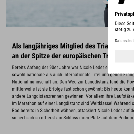
Als langjähriges Mitglied des Triathlon Nat
an der Spitze der europäischen Triathletin
Bereits Anfang der 90er Jahre war Nicole Leder europäische Sp
sowohl nationale als auch internationale Titel und gehörte lang
Nationalmannschaft an. Den Weg zur Langdistanz fand die Pow
mittlerweile ist sie Erfolge fast schon gewöhnt: Bis heute kon
andere Langdistanzrennen gewinnen. Vor allem ihre Laufstärke 
im Marathon auf einer Langdistanz sind Weltklasse! Während s
Rad bereits in Sicherheit wähnen, attackiert Nicole Leder auf d
sichert sich so oft erst am Schluss ihren Platz auf dem Podium