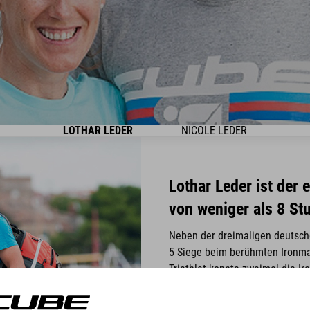
LOTHAR LEDER
NICOLE LEDER
Lothar Leder ist der 
von weniger als 8 St
Neben der dreimaligen deutsche
5 Siege beim berühmten Ironma
Triathlet konnte zweimal die I
beenden.