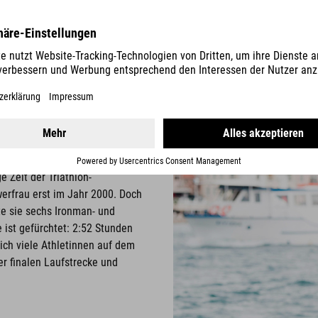
Zudem ist er, als Mitglied des 
und somit einer der erfolgreich
ionalteams sitzt sie
nen.
itze im Triathlon: Sie gewann
e Zeit der Triathlon-
erfrau erst im Jahr 2000. Doch
nte sie sechs Ironman- und
ist gefürchtet: 2:52 Stunden
ich viele Athletinnen auf dem
er finalen Laufstrecke und
.