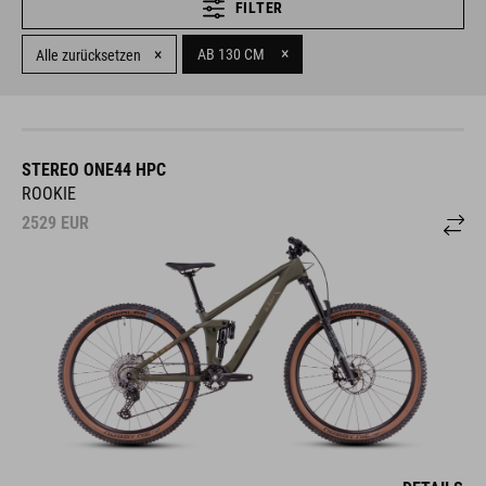
FILTER
×
×
AB 130 CM
Alle zurücksetzen
STEREO ONE44 HPC
ROOKIE
2529
EUR