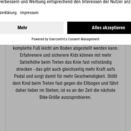
KNIEPOSITION
Die Knieposition ergibt sich aus der Sattelhöhe: Für
Anfänger empfiehlt sich hier eine gebeugtere
Knieposition, damit im Notfall auch wirklich der
komplette Fuß leicht am Boden abgestellt werden kann.
Erfahrenere und sicherere Kids können mit mehr
Sattelhöhe beim Treten das Knie fast vollständig
strecken - das gibt auch gleichzeitig mehr Kraft aufs
Pedal und sorgt damit für mehr Geschwindigkeit. Stößt
dein Kind beim Treten fast gegen die Ellbogen und fährt
daher lieber im Stehen, ist es an der Zeit die nächste
Bike-Größe auszuprobieren.