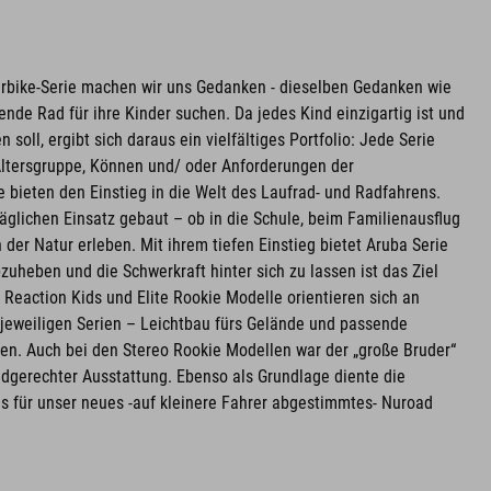
erbike-Serie machen wir uns Gedanken - dieselben Gedanken wie
nde Rad für ihre Kinder suchen. Da jedes Kind einzigartig ist und
soll, ergibt sich daraus ein vielfältiges Portfolio: Jede Serie
Altersgruppe, Können und/ oder Anforderungen der
bieten den Einstieg in die Welt des Laufrad- und Radfahrens.
täglichen Einsatz gebaut – ob in die Schule, beim Familienausflug
der Natur erleben. Mit ihrem tiefen Einstieg bietet Aruba Serie
zuheben und die Schwerkraft hinter sich zu lassen ist das Ziel
e Reaction Kids und Elite Rookie Modelle orientieren sich an
jeweiligen Serien – Leichtbau fürs Gelände und passende
nen. Auch bei den Stereo Rookie Modellen war der „große Bruder“
indgerechter Ausstattung. Ebenso als Grundlage diente die
es für unser neues -auf kleinere Fahrer abgestimmtes- Nuroad