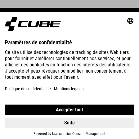
BIKES
E-BIKES
KIDS
GEAR
EQUIPMENT
SUPPORT