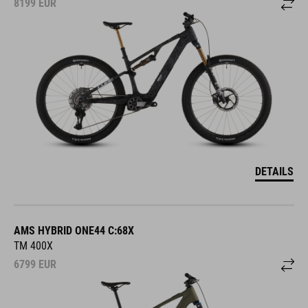
8199
EUR
DETAILS
AMS HYBRID ONE44 C:68X
TM 400X
6799
EUR