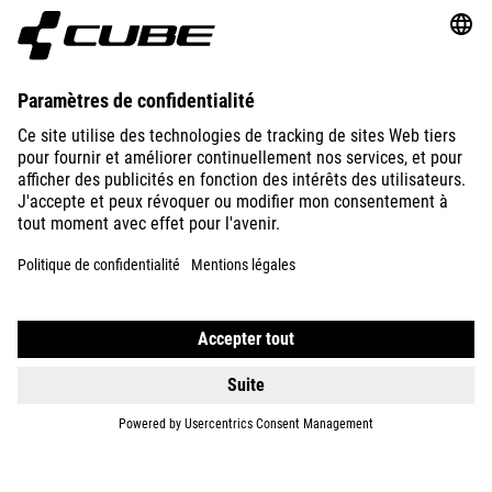
NUMOVE 120
WALK
129
EUR
DETAILS
NUMOVE 120
WALK
129
EUR