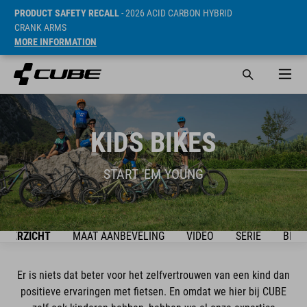
PRODUCT SAFETY RECALL
- 2026 ACID CARBON HYBRID
CRANK ARMS
MORE INFORMATION
KIDS BIKES
START 'EM YOUNG
OVERZICHT
MAAT AANBEVELING
VIDEO
SERIE
BIKE
Er is niets dat beter voor het zelfvertrouwen van een kind dan
positieve ervaringen met fietsen. En omdat we hier bij CUBE