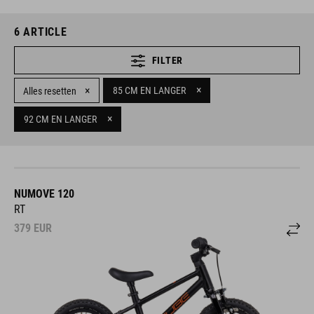
6
ARTICLE
FILTER
×
×
85 CM EN LANGER
Alles resetten
×
92 CM EN LANGER
NUMOVE 120
RT
379
EUR