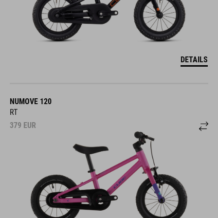
DETAILS
NUMOVE 120
RT
379
EUR