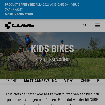
PRODUCT SAFETY RECALL
- 2026 ACID CARBON HYBRID
CRANK ARMS
MORE INFORMATION
KIDS BIKES
START 'EM YOUNG
OVERZICHT
MAAT AANBEVELING
VIDEO
SERIE
BIKE
Er is niets dat beter voor het zelfvertrouwen van een kind dan
positieve ervaringen met fietsen. En omdat we hier bij CUBE