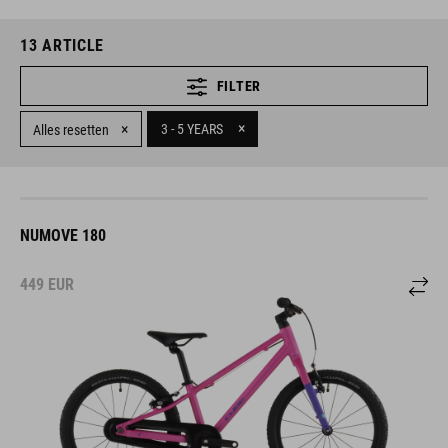
13
ARTICLE
FILTER
×
×
3 - 5 YEARS
Alles resetten
NUMOVE 180
449
EUR