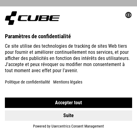
NUMOVE 140
399
EUR
DETAILS