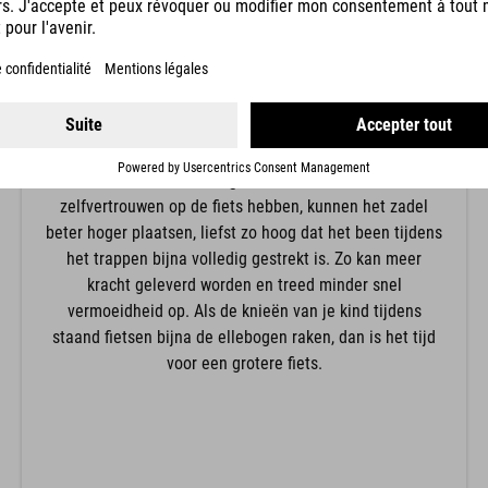
BUIGING VAN DE KNIE
De buiging van de knieën wordt bepaald door de hoogte
van het zadel. Dat betekent dat een lage zadelpositie -
zoals bij loop- en leerfietsen waarbij de voeten makkelijk
bij de grond moeten kunnen - om een sterkere buiging
van de knieën vraagt. Kinderen die al veel
zelfvertrouwen op de fiets hebben, kunnen het zadel
beter hoger plaatsen, liefst zo hoog dat het been tijdens
het trappen bijna volledig gestrekt is. Zo kan meer
kracht geleverd worden en treed minder snel
vermoeidheid op. Als de knieën van je kind tijdens
staand fietsen bijna de ellebogen raken, dan is het tijd
voor een grotere fiets.