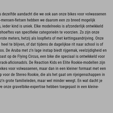
ons dezelfde aandacht die we ook aan onze bikes voor volwassenen
te-mensen-fietsen hebben we daarom een zo breed mogelijk
 ieder kind is uniek. Elke modelreeks is afzonderlijk ontwikkeld
hoeftes van specifieke categorieën te voorzien. Zo zijn onze
rste meters, hetzij als loopfiets of met kettingaandrijving. Onze
el te blijven, of dat tijdens de dagelijkse rit naar school is of
bos. De Aruba met z'n lage instap biedt rijgemak, veelzijdigheid en
t past op de Flying Circus, een bike die speciaal is ontwikkeld voor
ack-aficionado's. De Reaction Kids en Elite Rookie-modellen zijn
ikes voor volwassenen, maar dan in een kleiner formaat met een
p voor de Stereo Rookie, die als het gaat om rijeigenschappen in
z'n grote familieleden, maar wel minder weegt. En wat dacht je
e onze gravelbike-expertise hebben toegepast in een kleine-