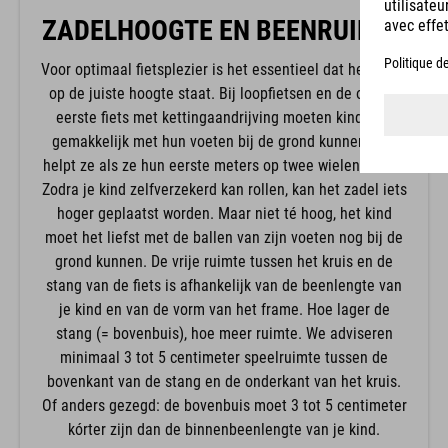
ZADELHOOGTE EN BEENRUIMTE
Voor optimaal fietsplezier is het essentieel dat het zadel
op de juiste hoogte staat. Bij loopfietsen en de ook bij
eerste fiets met kettingaandrijving moeten kinderen
gemakkelijk met hun voeten bij de grond kunnen. Dat
helpt ze als ze hun eerste meters op twee wielen rollen.
Zodra je kind zelfverzekerd kan rollen, kan het zadel iets
hoger geplaatst worden. Maar niet té hoog, het kind
moet het liefst met de ballen van zijn voeten nog bij de
grond kunnen. De vrije ruimte tussen het kruis en de
stang van de fiets is afhankelijk van de beenlengte van
je kind en van de vorm van het frame. Hoe lager de
stang (= bovenbuis), hoe meer ruimte. We adviseren
minimaal 3 tot 5 centimeter speelruimte tussen de
bovenkant van de stang en de onderkant van het kruis.
Of anders gezegd: de bovenbuis moet 3 tot 5 centimeter
kórter zijn dan de binnenbeenlengte van je kind.