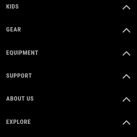
400 x 38 mm
KIDS
MATERIALE
GEAR
PP
EQUIPMENT
PESO
SUPPORT
40 g
ABOUT US
EXPLORE