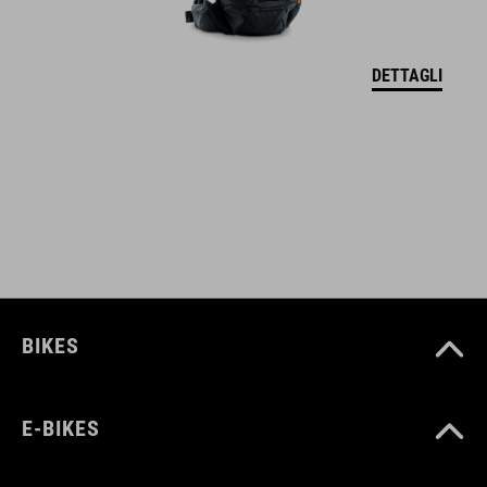
ATX 22 e ATX 30
cintura lombare larga per un supporto ideale
DETTAGLI
estensione fino a 40 cm
CODICE ARTICOLO
12130
COLORE
BIKES
black
E-BIKES
DIMENSIONI