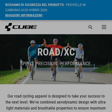
RICHIAMO DI SICUREZZA DEL PRODOTTO
- PEDIVELLE IN
CARBONIO ACID HYBRID 2026
MAGGIORI INFORMAZIONI
ROAD/XC
SPEED. PRECISION. PERFORMANCE.
Our road cycling apparel is designed to take your success to
the next level. We've combined aerodynamic design with ultra-
light materials and breathable properties to ensure maximum