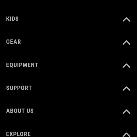
COLORE
KIDS
black
GEAR
DIMENSIONI
EQUIPMENT
(HxWxD) 11 x 28 x 3 cm
SUPPORT
MATERIALE
TPU
ABOUT US
PESO
EXPLORE