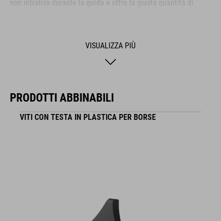
non intralcia durante la guida e offre la giusta quantità di
spazio per attrezzi, pezzi di ricambio o qualche spuntino. Gli
elementi catarifrangenti su entrambi i lati migliorano la
visibilità in condizioni di scarsa illuminazione, così sarete al
VISUALIZZA PIÙ
sicuro dopo il tramonto.
MARCA
PRODOTTI ABBINABILI
VITI CON TESTA IN PLASTICA PER BORSE
La gamma del marchio ACID include accessori e componenti
per biciclette di alta gamma. Dettagli sofisticati, funzionalità
elevata e innovazioni intelligenti sono i tratti distintivi dei
nostri prodotti. Questo brand si contraddistingue anche per il
design sempre chiaro, minimalista, funzionale e unico.