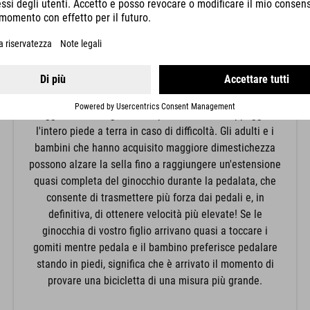
POSIZIONE DELLE GINOCCHIA
La posizione delle ginocchia è determinata dall'altezza
della sella. Per i principianti si raccomanda un'altezza
più bassa per la sella, che porta a piegare
maggiormente le ginocchia, permettendo di appoggiare
l'intero piede a terra in caso di difficoltà. Gli adulti e i
bambini che hanno acquisito maggiore dimestichezza
possono alzare la sella fino a raggiungere un'estensione
quasi completa del ginocchio durante la pedalata, che
consente di trasmettere più forza dai pedali e, in
definitiva, di ottenere velocità più elevate! Se le
ginocchia di vostro figlio arrivano quasi a toccare i
gomiti mentre pedala e il bambino preferisce pedalare
stando in piedi, significa che è arrivato il momento di
provare una bicicletta di una misura più grande.