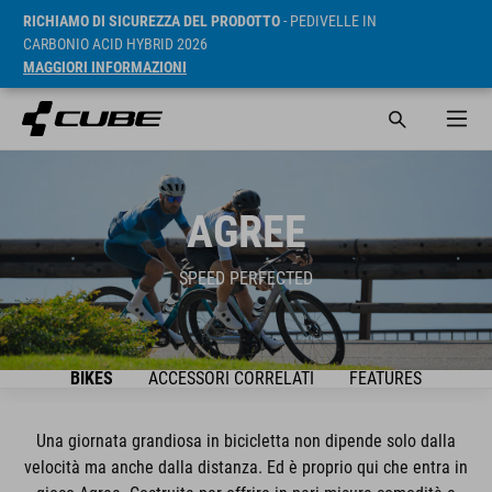
RICHIAMO DI SICUREZZA DEL PRODOTTO
- PEDIVELLE IN
CARBONIO ACID HYBRID 2026
MAGGIORI INFORMAZIONI
AGREE
SPEED PERFECTED
BIKES
ACCESSORI CORRELATI
FEATURES
Una giornata grandiosa in bicicletta non dipende solo dalla
velocità ma anche dalla distanza. Ed è proprio qui che entra in