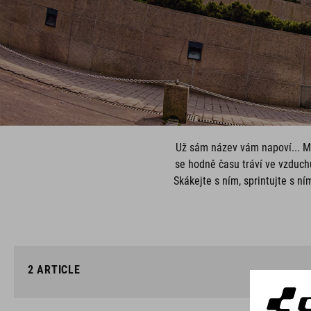
Už sám název vám napoví... Mod
se hodně času tráví ve vzduch
Skákejte s ním, sprintujte s ní
2
ARTICLE