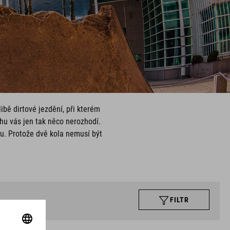
ibě dirtové jezdění, při kterém
hu vás jen tak něco nerozhodí.
čku. Protože dvě kola nemusí být
FILTR