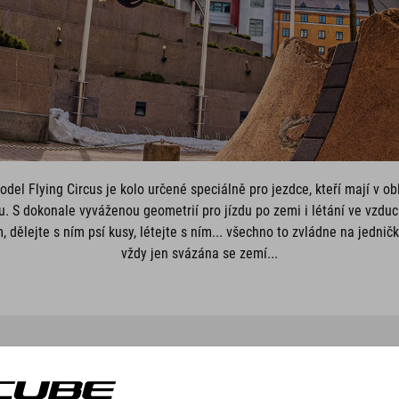
el Flying Circus je kolo určené speciálně pro jezdce, kteří mají v obl
u. S dokonale vyváženou geometrií pro jízdu po zemi i létání ve vzduc
m, dělejte s ním psí kusy, létejte s ním... všechno to zvládne na jedni
vždy jen svázána se zemí...