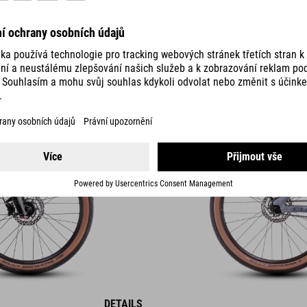
FLYING CIRCUS
8299
DKK
DETAILS