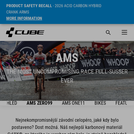
PRODUCT SAFETY RECALL
- 2026 ACID CARBON HYBRID
CRANK ARMS
MORE INFORMATION
AMS
THE MOST UNCOMPROMISING RACE FULL-SUSSER
EVER
PŘEHLED
AMS ZERO99
AMS ONE11
BIKES
FEATURE
Nejnekompromisnější závodní celopéro, jaké kdy bylo
postaveno? Dost možná. Náš nejlepší karbonový materiál