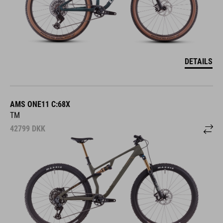
DETAILS
AMS ONE11 C:68X
TM
42799
DKK