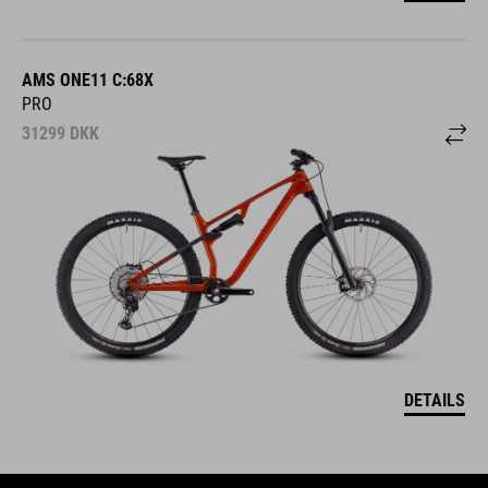
AMS ONE11 C:68X
PRO
31299
DKK
DETAILS