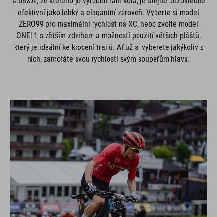
C:68X®, ze kterého je vyroben rám kola, je stejně bezohledně
efektivní jako lehký a elegantní zároveň. Vyberte si model
ZERO99 pro maximální rychlost na XC, nebo zvolte model
ONE11 s větším zdvihem a možností použití větších plášťů,
který je ideální ke krocení trailů. Ať už si vyberete jakýkoliv z
nich, zamotáte svou rychlostí svým soupeřům hlavu.