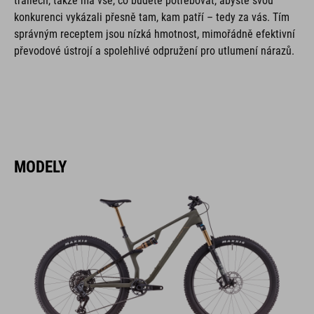
trailech, takže má vše, co budete potřebovat, abyste svou
konkurenci vykázali přesně tam, kam patří – tedy za vás. Tím
správným receptem jsou nízká hmotnost, mimořádně efektivní
převodové ústrojí a spolehlivé odpružení pro utlumení nárazů.
MODELY