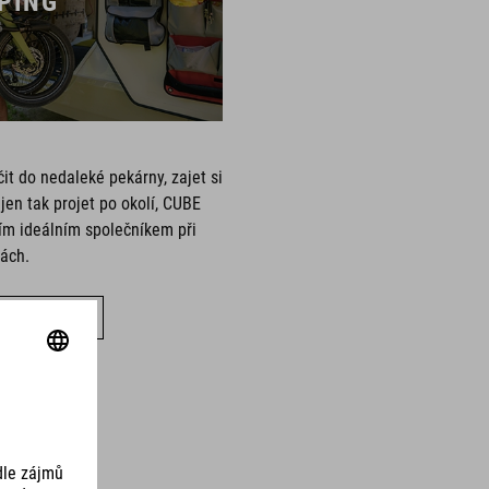
PING
it do nedaleké pekárny, zajet si
jen tak projet po okolí, CUBE
ím ideálním společníkem při
ách.
ECHNA KOLA