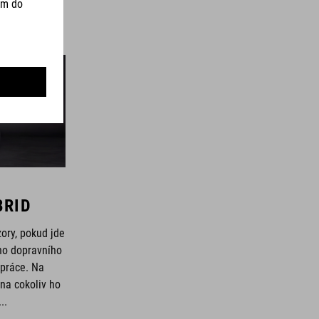
BRID
ory, pokud jde
ho dopravního
 práce. Na
na cokoliv ho
..