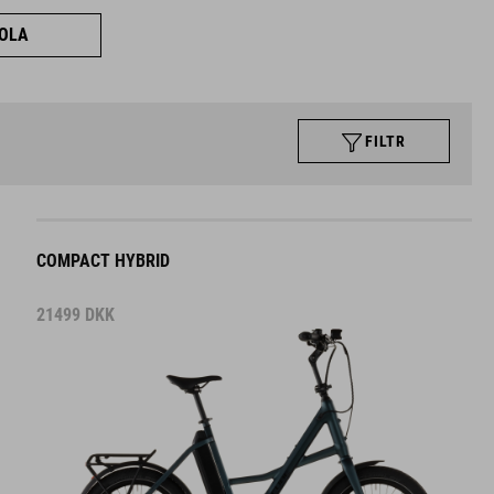
KOLA
FILTR
COMPACT HYBRID
21499
DKK