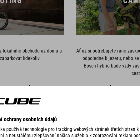
UTING
CAM
 z lokálního obchodu až domu a
Ať už si potřebujete ráno zaskoč
aparkovat kdekoliv.
odpoledne k jezeru, nebo se 
Bosch hybrid bude vždy vaš
cest
ECHNA KOLA
UKÁZAT VŠ