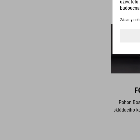
F
Pohon Bosc
skládacího ko