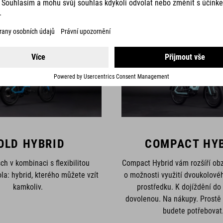
SÉRIE
OLD HYBRID
COMPACT HY
h v kombinaci s flexibilitou
Compact Hybrid vám rozšíří obz
la: hybrid, kterého můžete vzít
o možnosti využití dvoukolové
kamkoliv.
prostředku. K dojíždění do
dovolenou. Na nákupy. Prostě 
budete potřebovat.