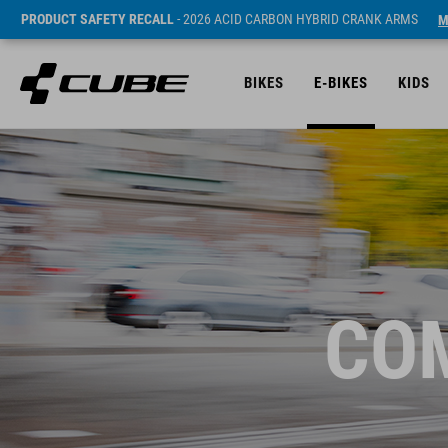
PRODUCT SAFETY RECALL
- 2026 ACID CARBON HYBRID CRANK ARMS
M
BIKES
E-BIKES
KIDS
COM