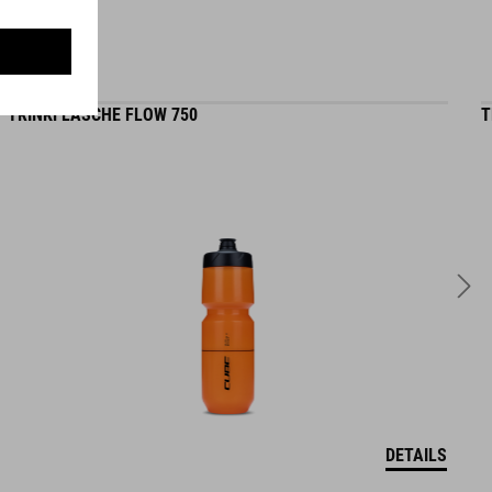
MATERIAL
TRINKFLASCHE FLOW 750
T
Kunststoff
DETAILS