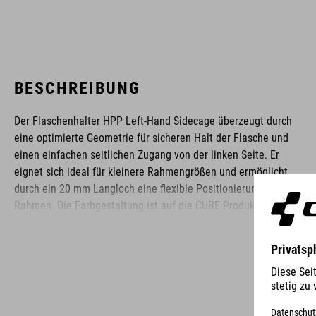
BESCHREIBUNG
Der Flaschenhalter HPP Left-Hand Sidecage überzeugt durch
eine optimierte Geometrie für sicheren Halt der Flasche und
einen einfachen seitlichen Zugang von der linken Seite. Er
eignet sich ideal für kleinere Rahmengrößen und ermöglicht
durch ein 20 mm Langloch eine flexible Positionierung am
Rahmen. Die Farbgestaltung ist auf die CUBE Produktpalette
abgestimmt und sorgt für eine harmonische Integration ins
Rahmendesign.
MARKE