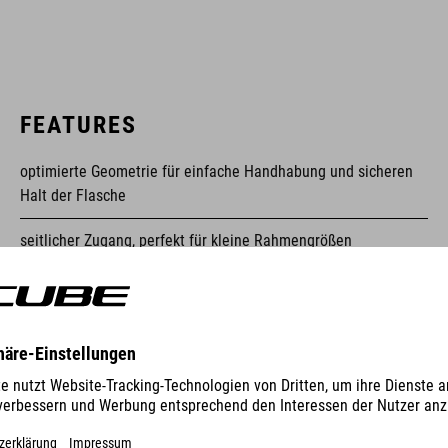
FEATURES
optimierte Geometrie für einfache Handhabung und sicheren
Halt der Flasche
seitlicher Zugang, perfekt für kleine Rahmengrößen
20 mm Langloch für die beste Position am Rahmen
Farbauswahl auf CUBE Produktpalette abgestimmt
MEHR ANZEIGEN