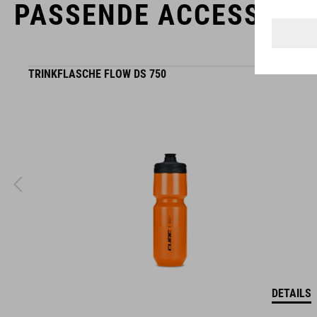
PASSENDE ACCESSOIR
Die Marke CUBE steht für innovative und qualitativ
TRINKFLASCHE FLOW DS 750
hochwertige Produkte, welche sich stetig an aktuellen Trends
orientieren. Durch die enge Zusammenarbeit der Designer in
der Entwicklung von Accessoires und Bikes, sind die Produkte
perfekt aufeinander abgestimmt und generieren die beste
Kombination aus Design, Technik und Usability.
DETAILS