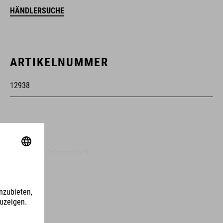
HÄNDLERSUCHE
ARTIKELNUMMER
12938
FARBE
matt grey´n´glossy black
GEWICHT
40 g