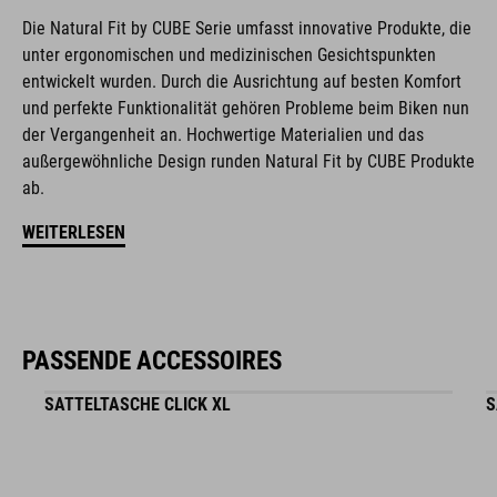
einzigartig.
Die Natural Fit by CUBE Serie umfasst innovative Produkte, die
unter ergonomischen und medizinischen Gesichtspunkten
entwickelt wurden. Durch die Ausrichtung auf besten Komfort
FEATURES
und perfekte Funktionalität gehören Probleme beim Biken nun
der Vergangenheit an. Hochwertige Materialien und das
Auf die weibliche Anatomie abgestimmter Ergo-Relief-Channel
außergewöhnliche Design runden Natural Fit by CUBE Produkte
Hohes Heck stützt das Becken beim Fahren
ab.
WEITERLESEN
Druckentlastung durch Deep-Shell Technologie
Dual-Schaum Polsterung
Y-Shape Technologie
PASSENDE ACCESSOIRES
Hochwertiger PU Bezug
SATTELTASCHE CLICK XL
S
Integrierte Satteladapteraufnahme (SILink)
Optimiert für Sitzposition Bent Forward (Saddle Finder B1)