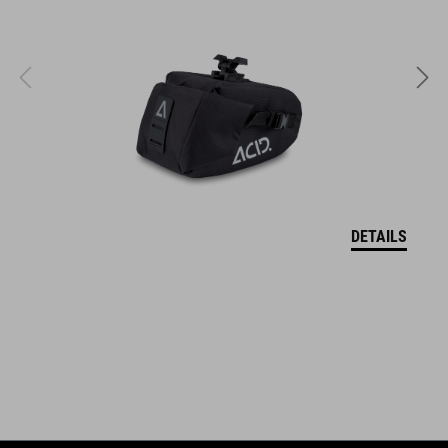
ARTIKELNUMMER
94838
ABMESSUNGEN
S/M (LxB) 257 x 170 mm
DETAILS
M/L (LxB) 257 x 180 mm
FARBE
black