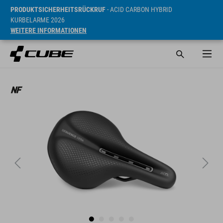
PRODUKTSICHERHEITSRÜCKRUF
- ACID CARBON HYBRID
KURBELARME 2026
WEITERE INFORMATIONEN