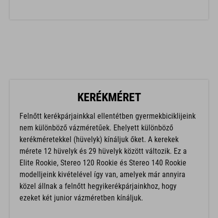
KERÉKMÉRET
Felnőtt kerékpárjainkkal ellentétben gyermekbiciklijeink
nem különböző vázméretűek. Ehelyett különböző
kerékméretekkel (hüvelyk) kínáljuk őket. A kerekek
mérete 12 hüvelyk és 29 hüvelyk között változik. Ez a
Elite Rookie, Stereo 120 Rookie és Stereo 140 Rookie
modelljeink kivételével így van, amelyek már annyira
közel állnak a felnőtt hegyikerékpárjainkhoz, hogy
ezeket két junior vázméretben kínáljuk.