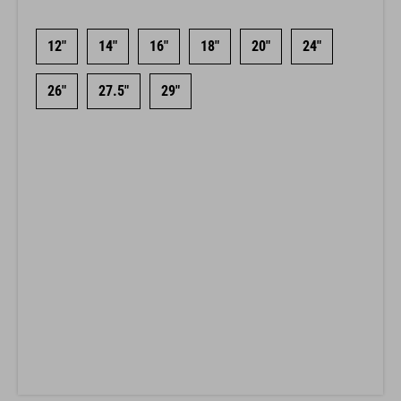
12"
14"
16"
18"
20"
24"
26"
27.5"
29"