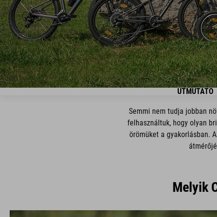
ÚTMUTATÓ
Semmi nem tudja jobban növ
felhasználtuk, hogy olyan br
örömüket a gyakorlásban. Az
átmérőjé
Melyik 