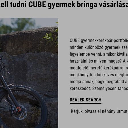
kell tudni CUBE gyermek bringa vásárlás
CUBE gyermekkerékpár-portfóli
minden különböző gyermek széle
figyelembe venni, amikor kivál
használni és milyen magas? A 
megfelelő méretű kerékpárral r
megkönnyíti a biciklizés megta
módja annak, hogy megtaláld a
kereskedőt. Személyesen tanács
DEALER SEARCH
Kérjük, olvass el néhány útmut