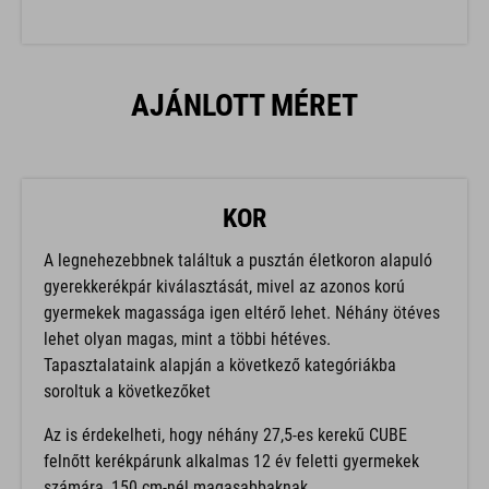
AJÁNLOTT MÉRET
KOR
A legnehezebbnek találtuk a pusztán életkoron alapuló
gyerekkerékpár kiválasztását, mivel az azonos korú
gyermekek magassága igen eltérő lehet. Néhány ötéves
lehet olyan magas, mint a többi hétéves.
Tapasztalataink alapján a következő kategóriákba
soroltuk a következőket
Az is érdekelheti, hogy néhány 27,5-es kerekű CUBE
felnőtt kerékpárunk alkalmas 12 év feletti gyermekek
számára, 150 cm-nél magasabbaknak.