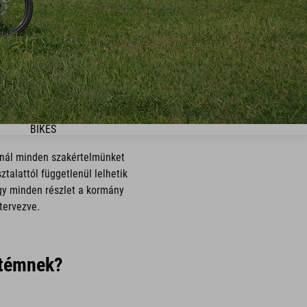
BIKES
-nál minden szakértelmünket
talattól függetlenül lelhetik
ogy minden részlet a kormány
tervezve.
etémnek?