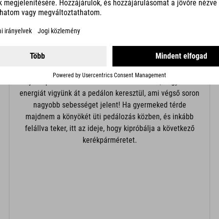
A térd helyzetét a nyereg magassága határozza meg.
Kezdőknek az alacsonyabb nyeregmagasságot
javasoljuk, így erősebb hajlítást a térdben, hogy nehéz
helyzetben könnyen le tudják tenni a lábukat. A
felnőttek és a magabiztosabb gyermekek addig
emelhetik a nyerget, amíg a térd szinte teljesen ki nem
nyúlik pedálozás közben. Ez lehetővé teszi, hogy több
energiát vigyünk át a pedálon keresztül, ami végső soron
nagyobb sebességet jelent! Ha gyermeked térde
majdnem a könyökét üti pedálozás közben, és inkább
felállva teker, itt az ideje, hogy kipróbálja a következő
kerékpárméretet.