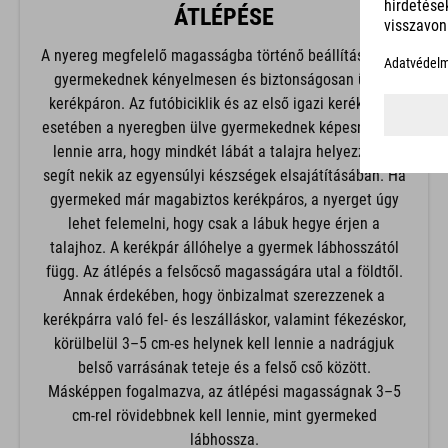
ÁTLÉPÉSE
A nyereg megfelelő magasságba történő beállítása segít
gyermekednek kényelmesen és biztonságosan ülni a
kerékpáron. Az futóbiciklik és az első igazi kerékpárok
esetében a nyeregben ülve gyermekednek képesnek kell
lennie arra, hogy mindkét lábát a talajra helyezze. Ez
segít nekik az egyensúlyi készségek elsajátításában. Ha
gyermeked már magabiztos kerékpáros, a nyerget úgy
lehet felemelni, hogy csak a lábuk hegye érjen a
talajhoz. A kerékpár állóhelye a gyermek lábhosszától
függ. Az átlépés a felsőcső magasságára utal a földtől.
Annak érdekében, hogy önbizalmat szerezzenek a
kerékpárra való fel- és leszálláskor, valamint fékezéskor,
körülbelül 3–5 cm-es helynek kell lennie a nadrágjuk
belső varrásának teteje és a felső cső között.
Másképpen fogalmazva, az átlépési magasságnak 3–5
cm-rel rövidebbnek kell lennie, mint gyermeked
lábhossza.