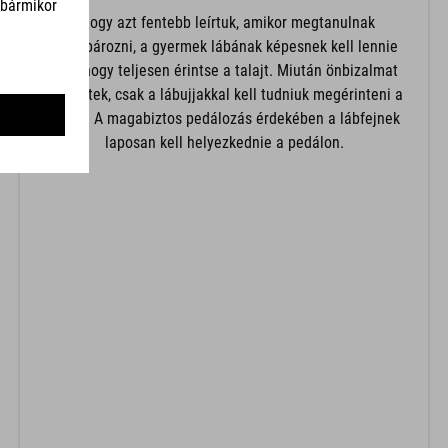
Ahogy azt fentebb leírtuk, amikor megtanulnak
kerékpározni, a gyermek lábának képesnek kell lennie
arra, hogy teljesen érintse a talajt. Miután önbizalmat
szereztek, csak a lábujjakkal kell tudniuk megérinteni a
földet. A magabiztos pedálozás érdekében a lábfejnek
laposan kell helyezkednie a pedálon.