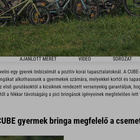
AJÁNLOTT MÉRET
VIDEO
SOROZAT
elni egy gyerek önbizalmát a pozitív korai tapasztalatoknál. A CUBE
ingákat alkothassunk a gyermekek számára, melyekkel kortól és tapasz
 első gurulásoktól a kicsiknek rendezett versenyekig garantáljuk, h
től a fékkar távolságáig a pici bringások igényeinek megfelelően lett 
CUBE gyermek bringa megfelelő a csem