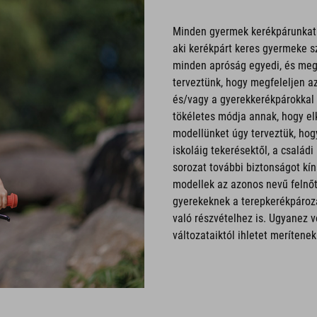
Minden gyermek kerékpárunkat u
aki kerékpárt keres gyermeke s
minden apróság egyedi, és meg
terveztünk, hogy megfeleljen a
és/vagy a gyerekkerékpárokka
tökéletes módja annak, hogy el
modellünket úgy terveztük, hog
iskoláig tekerésektől, a család
sorozat további biztonságot kín
modellek az azonos nevű felnőt
gyerekeknek a terepkerékpározá
való részvételhez is. Ugyanez v
változataiktól ihletet merítenek 