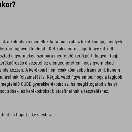
akor?
ónk a különböző modellek hatalmas választékát kínálja, amelyek
skörű igényeit kielégíti. Két kulcsfontosságú tényezőt kell
asztod a gyermeked számára megfelelő kerékpárt: hogyan fogja
kerékpározás élvezetéhez elengedhetetlen, hogy gyermeked
endelkezzen. A kerékpárt nem csak könnyebb irányítani, hanem
nulásának folyamatát is. Kérjük, vedd figyelembe, hogy a legjobb
 megfelelő CUBE gyerekkerékpárt az, ha meglátogatod a helyi
ot adnak, és kerékpárokat biztosíthatnak a teszteléshez.
atást és tippet a kezdéshez..