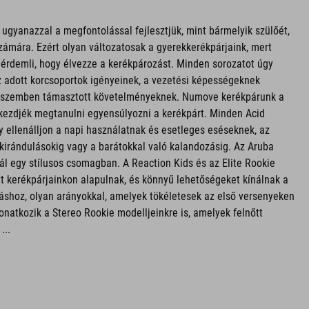
gyanazzal a megfontolással fejlesztjük, mint bármelyik szülőét,
zámára. Ezért olyan változatosak a gyerekkerékpárjaink, mert
érdemli, hogy élvezze a kerékpározást. Minden sorozatot úgy
z adott korcsoportok igényeinek, a vezetési képességeknek
l szemben támasztott követelményeknek. Numove kerékpárunk a
kezdjék megtanulni egyensúlyozni a kerékpárt. Minden Acid
y ellenálljon a napi használatnak és esetleges eséseknek, az
i kirándulásokig vagy a barátokkal való kalandozásig. Az Aruba
ál egy stílusos csomagban. A Reaction Kids és az Elite Rookie
t kerékpárjainkon alapulnak, és könnyű lehetőségeket kínálnak a
shoz, olyan arányokkal, amelyek tökéletesek az első versenyeken
onatkozik a Stereo Rookie modelljeinkre is, amelyek felnőtt
...