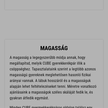
MAGASSÁG
A magasság a legegyszerűbb módja annak, hogy
megállapítsd, melyik CUBE gyerekkerékpár illik a
csöppséghez. Tapasztalataink szerint a legtöbb azonos
magasságú gyereknek meglehetősen hasonló fizikai
arányai vannak. A lábuk hosszáról és a magasságuk
alapján lehet feltételezéseket tenni. Méretre vonatkozó
ajánlásaink a magasságok széles skáláját fedik le, és
gyakran átfedik egymást.
Minden CUBE gyermekkerékpáros oldalon találsz egy