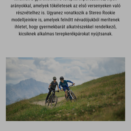
arányokkal, amelyek tökéletesek az első versenyeken való
részvételhez is. Ugyanez vonatkozik a Stereo Rookie
modelljeinkre is, amelyek felnőtt névadójukból merítenek
ihletet, hogy gyermekbarát alkatrészekkel rendelkező,
kicsiknek alkalmas terepkerékpárokat nyújtsanak.