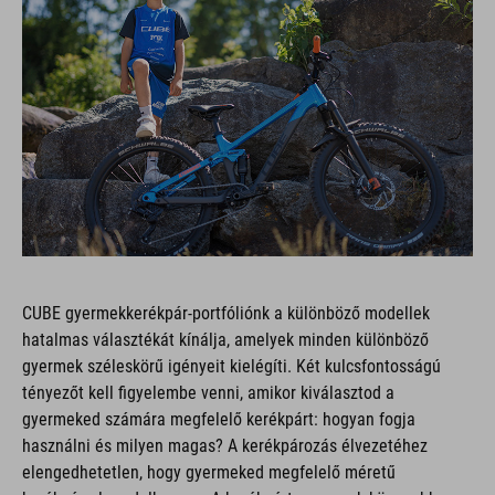
CUBE gyermekkerékpár-portfóliónk a különböző modellek
hatalmas választékát kínálja, amelyek minden különböző
gyermek széleskörű igényeit kielégíti. Két kulcsfontosságú
tényezőt kell figyelembe venni, amikor kiválasztod a
gyermeked számára megfelelő kerékpárt: hogyan fogja
használni és milyen magas? A kerékpározás élvezetéhez
elengedhetetlen, hogy gyermeked megfelelő méretű
kerékpárral rendelkezzen. A kerékpárt nem csak könnyebb