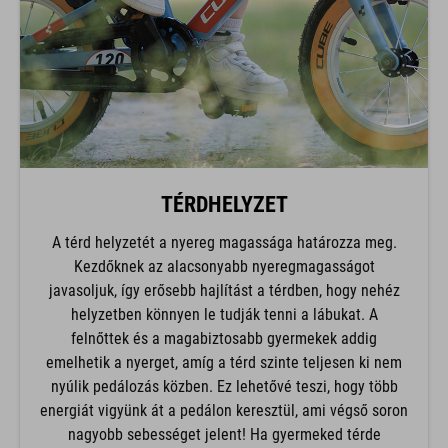
TÉRDHELYZET
A térd helyzetét a nyereg magassága határozza meg.
Kezdőknek az alacsonyabb nyeregmagasságot
javasoljuk, így erősebb hajlítást a térdben, hogy nehéz
helyzetben könnyen le tudják tenni a lábukat. A
felnőttek és a magabiztosabb gyermekek addig
emelhetik a nyerget, amíg a térd szinte teljesen ki nem
nyúlik pedálozás közben. Ez lehetővé teszi, hogy több
energiát vigyünk át a pedálon keresztül, ami végső soron
nagyobb sebességet jelent! Ha gyermeked térde