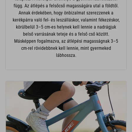
függ. Az átlépés a felsőcső magasságára utal a földtől.
Annak érdekében, hogy önbizalmat szerezzenek a
kerékpárra való fel- és leszálláskor, valamint fékezéskor,
körülbelül 3–5 cm-es helynek kell lennie a nadrágjuk
belső varrásának teteje és a felső cső között.
Másképpen fogalmazva, az átlépési magasságnak 3–5
cm-rel rövidebbnek kell lennie, mint gyermeked
lábhossza.