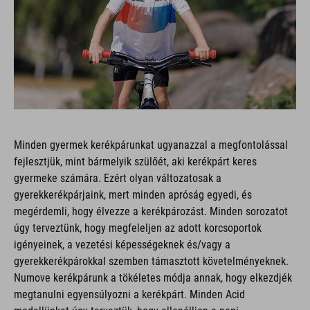
Minden gyermek kerékpárunkat ugyanazzal a megfontolással
fejlesztjük, mint bármelyik szülőét, aki kerékpárt keres
gyermeke számára. Ezért olyan változatosak a
gyerekkerékpárjaink, mert minden apróság egyedi, és
megérdemli, hogy élvezze a kerékpározást. Minden sorozatot
úgy terveztünk, hogy megfeleljen az adott korcsoportok
igényeinek, a vezetési képességeknek és/vagy a
gyerekkerékpárokkal szemben támasztott követelményeknek.
Numove kerékpárunk a tökéletes módja annak, hogy elkezdjék
megtanulni egyensúlyozni a kerékpárt. Minden Acid
modellünket úgy terveztük, hogy ellenálljon a napi