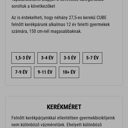
soroltuk a következőket
Az is érdekelheti, hogy néhány 27,5-es kerekű CUBE
felnőtt kerékpárunk alkalmas 12 év feletti gyermekek
számára, 150 cm-nél magasabbaknak.
1,5-3 ÉV
3-4 ÉV
3-5 ÉV
5-7 ÉV
7-9 ÉV
9-11 ÉV
10+ ÉV
KERÉKMÉRET
Felnőtt kerékpárjainkkal ellentétben gyermekbiciklijeink
nem különböző vázméretűek. Ehelyett különböző