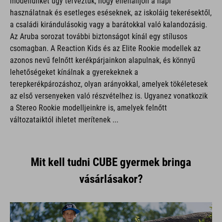
használatnak és esetleges eséseknek, az iskoláig tekerésektől,
a családi kirándulásokig vagy a barátokkal való kalandozásig.
Az Aruba sorozat további biztonságot kínál egy stílusos
csomagban. A Reaction Kids és az Elite Rookie modellek az
azonos nevű felnőtt kerékpárjainkon alapulnak, és könnyű
lehetőségeket kínálnak a gyerekeknek a
terepkerékpározáshoz, olyan arányokkal, amelyek tökéletesek
az első versenyeken való részvételhez is. Ugyanez vonatkozik
a Stereo Rookie modelljeinkre is, amelyek felnőtt
változataiktól ihletet merítenek ...
Mit kell tudni CUBE gyermek bringa
vásárlásakor?