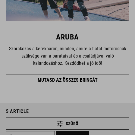
ARUBA
Szórakozás a kerékpáron, minden, amire a fiatal motorosnak
szüksége van a barátaival és a családjával való
kalandozáshoz. Kezdődhet a jó idő!
MUTASD AZ ÖSSZES BRINGÁT
5
ARTICLE
SZŰRŐ
×
×
10+ YEARS