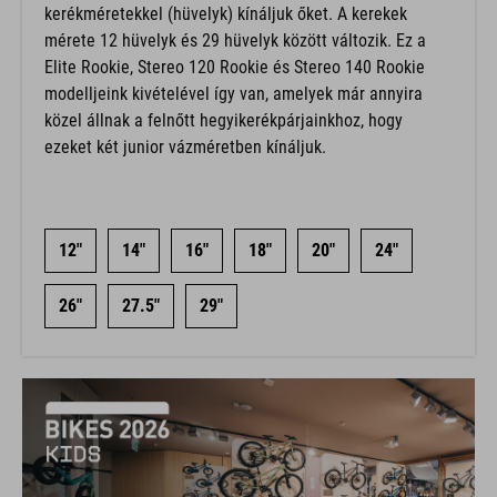
kerékméretekkel (hüvelyk) kínáljuk őket. A kerekek
mérete 12 hüvelyk és 29 hüvelyk között változik. Ez a
Elite Rookie, Stereo 120 Rookie és Stereo 140 Rookie
modelljeink kivételével így van, amelyek már annyira
közel állnak a felnőtt hegyikerékpárjainkhoz, hogy
ezeket két junior vázméretben kínáljuk.
12"
14"
16"
18"
20"
24"
26"
27.5"
29"