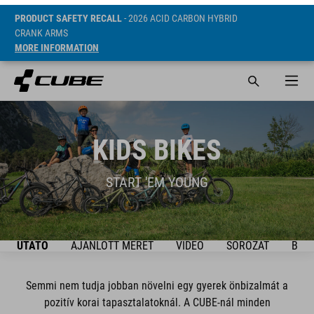
PRODUCT SAFETY RECALL
- 2026 ACID CARBON HYBRID
CRANK ARMS
MORE INFORMATION
KIDS BIKES
START 'EM YOUNG
ÚTMUTATÓ
AJÁNLOTT MÉRET
VIDEO
SOROZAT
BIKE
Semmi nem tudja jobban növelni egy gyerek önbizalmát a
pozitív korai tapasztalatoknál. A CUBE-nál minden