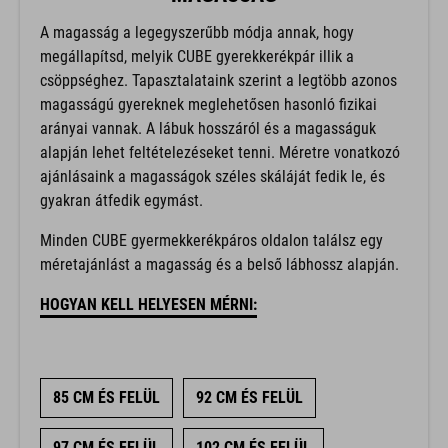
A magasság a legegyszerűbb módja annak, hogy
megállapítsd, melyik CUBE gyerekkerékpár illik a
csöppséghez. Tapasztalataink szerint a legtöbb azonos
magasságú gyereknek meglehetősen hasonló fizikai
arányai vannak. A lábuk hosszáról és a magasságuk
alapján lehet feltételezéseket tenni. Méretre vonatkozó
ajánlásaink a magasságok széles skáláját fedik le, és
gyakran átfedik egymást.
Minden CUBE gyermekkerékpáros oldalon találsz egy
méretajánlást a magasság és a belső lábhossz alapján.
HOGYAN KELL HELYESEN MÉRNI:
85 CM ÉS FELÜL
92 CM ÉS FELÜL
97 CM ÉS FELÜL
102 CM ÉS FELÜL