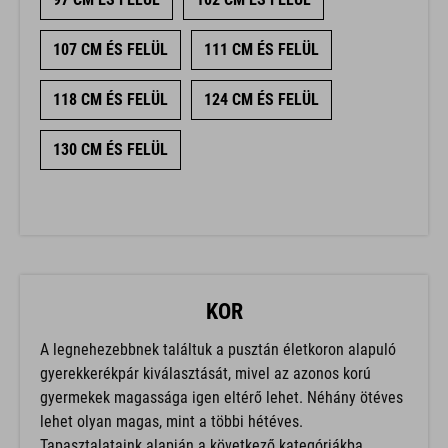
107 CM ÉS FELÜL
111 CM ÉS FELÜL
118 CM ÉS FELÜL
124 CM ÉS FELÜL
130 CM ÉS FELÜL
KOR
A legnehezebbnek találtuk a pusztán életkoron alapuló
gyerekkerékpár kiválasztását, mivel az azonos korú
gyermekek magassága igen eltérő lehet. Néhány ötéves
lehet olyan magas, mint a többi hétéves.
Tapasztalataink alapján a következő kategóriákba