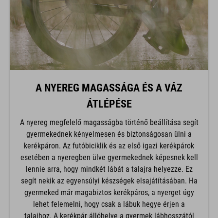
A NYEREG MAGASSÁGA ÉS A VÁZ
ÁTLÉPÉSE
A nyereg megfelelő magasságba történő beállítása segít
gyermekednek kényelmesen és biztonságosan ülni a
kerékpáron. Az futóbiciklik és az első igazi kerékpárok
esetében a nyeregben ülve gyermekednek képesnek kell
lennie arra, hogy mindkét lábát a talajra helyezze. Ez
segít nekik az egyensúlyi készségek elsajátításában. Ha
gyermeked már magabiztos kerékpáros, a nyerget úgy
lehet felemelni, hogy csak a lábuk hegye érjen a
talajhoz. A kerékpár állóhelye a gyermek lábhosszától