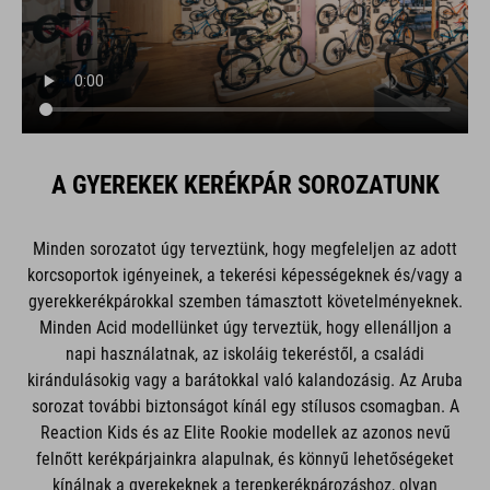
A GYEREKEK KERÉKPÁR SOROZATUNK
Minden sorozatot úgy terveztünk, hogy megfeleljen az adott
korcsoportok igényeinek, a tekerési képességeknek és/vagy a
gyerekkerékpárokkal szemben támasztott követelményeknek.
Minden Acid modellünket úgy terveztük, hogy ellenálljon a
napi használatnak, az iskoláig tekeréstől, a családi
kirándulásokig vagy a barátokkal való kalandozásig. Az Aruba
sorozat további biztonságot kínál egy stílusos csomagban. A
Reaction Kids és az Elite Rookie modellek az azonos nevű
felnőtt kerékpárjainkra alapulnak, és könnyű lehetőségeket
kínálnak a gyerekeknek a terepkerékpározáshoz, olyan