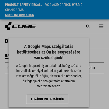
PRODUCT SAFETY RECALL
- 2026 ACID CARBON HYBRID
CRANK ARMS
MORE INFORMATION
DEALER SEARCH
A Google Maps szolgáltatás
betöltéséhez az Ön beleegyezésére
USE CURRENT LOCATION
van szükségünk!
A Google Maps-et olyan tartalmak beágyazására
SEARCH
használjuk, amelyek adatokat gyűjthetnek az Ön
tevékenységéről. Kérjük, olvassa el a részleteket,
és fogadja el a szolgáltatást a tartalom
megtekintéséhez.
TOVÁBBI INFORMÁCIÓK