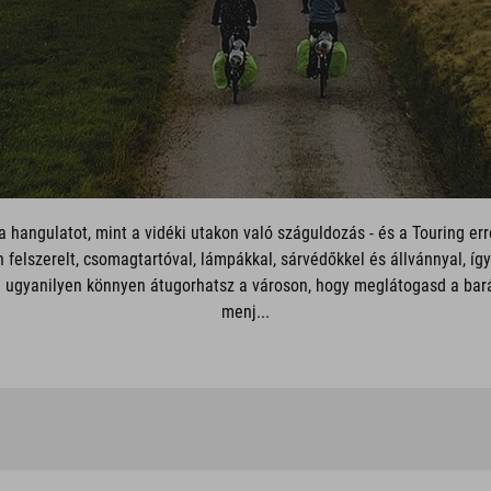
 hangulatot, mint a vidéki utakon való száguldozás - és a Touring err
 felszerelt, csomagtartóval, lámpákkal, sárvédőkkel és állvánnyal, íg
 De ugyanilyen könnyen átugorhatsz a városon, hogy meglátogasd a bar
menj...