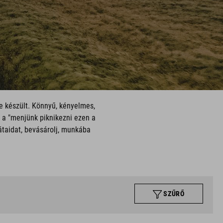
e készült. Könnyű, kényelmes,
y a "menjünk piknikezni ezen a
átaidat, bevásárolj, munkába
SZŰRŐ