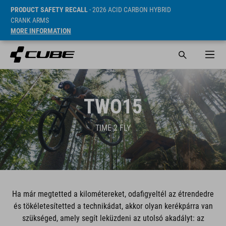
PRODUCT SAFETY RECALL
- 2026 ACID CARBON HYBRID
CRANK ARMS
MORE INFORMATION
TWO15
TIME 2 FLY
Ha már megtetted a kilométereket, odafigyeltél az étrendedre
és tökéletesítetted a technikádat, akkor olyan kerékpárra van
szükséged, amely segít leküzdeni az utolsó akadályt: az