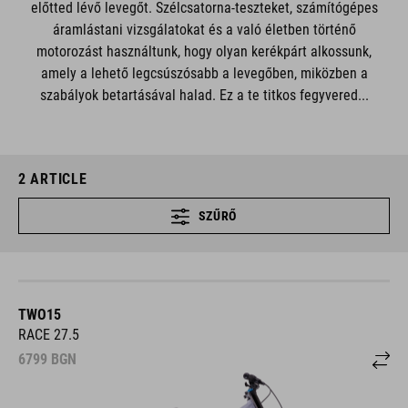
előtted lévő levegőt. Szélcsatorna-teszteket, számítógépes
áramlástani vizsgálatokat és a való életben történő
motorozást használtunk, hogy olyan kerékpárt alkossunk,
amely a lehető legcsúszósabb a levegőben, miközben a
szabályok betartásával halad. Ez a te titkos fegyvered...
2
ARTICLE
SZŰRŐ
TWO15
RACE 27.5
6799
BGN