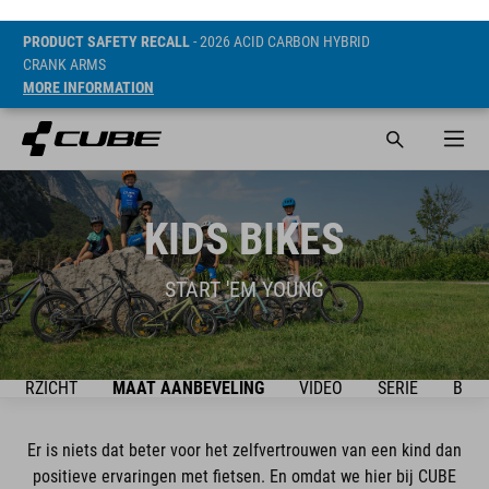
PRODUCT SAFETY RECALL
- 2026 ACID CARBON HYBRID
CRANK ARMS
MORE INFORMATION
KIDS BIKES
START 'EM YOUNG
OVERZICHT
MAAT AANBEVELING
VIDEO
SERIE
BIKE
Er is niets dat beter voor het zelfvertrouwen van een kind dan
positieve ervaringen met fietsen. En omdat we hier bij CUBE