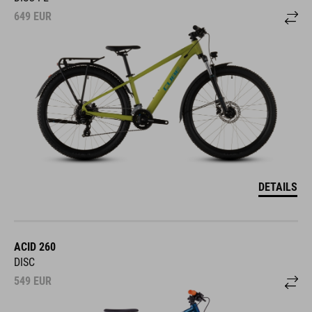
649
EUR
DETAILS
ACID 260
DISC
549
EUR