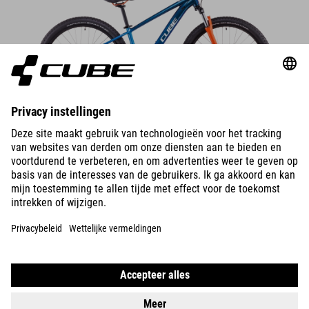
DETAILS
ACID 260
DISC
549
EUR