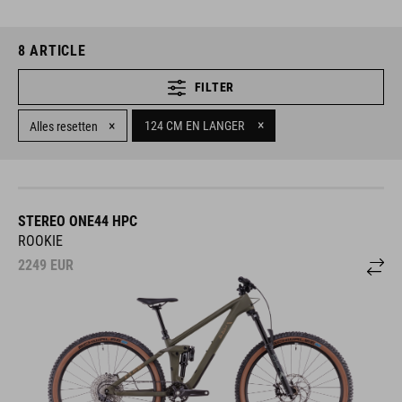
8
ARTICLE
FILTER
×
×
124 CM EN LANGER
Alles resetten
STEREO ONE44 HPC
ROOKIE
2249
EUR