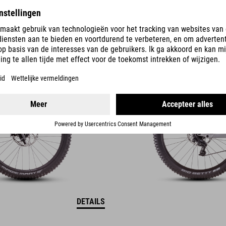
TWO15
PRO 27.5
3149
EUR
DETAILS