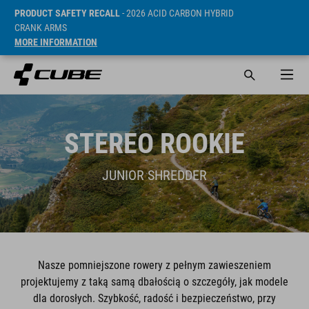
PRODUCT SAFETY RECALL
- 2026 ACID CARBON HYBRID
CRANK ARMS
MORE INFORMATION
STEREO ROOKIE
JUNIOR SHREDDER
Nasze pomniejszone rowery z pełnym zawieszeniem
projektujemy z taką samą dbałością o szczegóły, jak modele
dla dorosłych. Szybkość, radość i bezpieczeństwo, przy