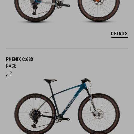
DETAILS
PHENIX C:68X
RACE