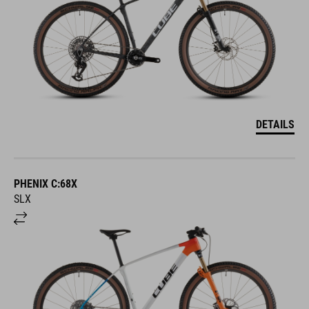
DETAILS
PHENIX C:68X
SLX