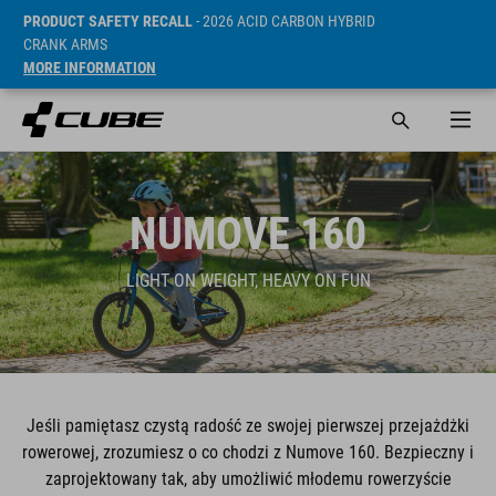
PRODUCT SAFETY RECALL
- 2026 ACID CARBON HYBRID
CRANK ARMS
MORE INFORMATION
NUMOVE 160
LIGHT ON WEIGHT, HEAVY ON FUN
Jeśli pamiętasz czystą radość ze swojej pierwszej przejażdżki
rowerowej, zrozumiesz o co chodzi z Numove 160. Bezpieczny i
zaprojektowany tak, aby umożliwić młodemu rowerzyście