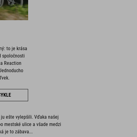
ný: to je krása
d spoločnosti
a Reaction
. Jednoducho
ľvek.
CYKLE
u ešte vylepšili. Vďaka našej
po mestské ulice a všade medzi
á je to zábava...