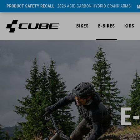
PRODUCT SAFETY RECALL
- 2026 ACID CARBON HYBRID CRANK ARMS
M
BIKES
E-BIKES
KIDS
E