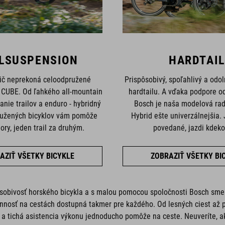
LSUSPENSION
HARDTAIL
nič neprekoná celoodpružené
Prispôsobivý, spoľahlivý a odol
e CUBE. Od ľahkého all-mountain
hardtailu. A vďaka podpore o
anie trailov a enduro - hybridný
Bosch je naša modelová rad
ružených bicyklov vám pomôže
Hybrid ešte univerzálnejšia
ory, jeden trail za druhým.
povedané, jazdi kdeko
AZIŤ VŠETKY BICYKLE
ZOBRAZIŤ VŠETKY BI
ôsobivosť horského bicykla a s malou pomocou spoločnosti Bosch sme j
rannosť na cestách dostupná takmer pre každého. Od lesných ciest až 
a tichá asistencia výkonu jednoducho pomôže na ceste. Neuveríte, ak