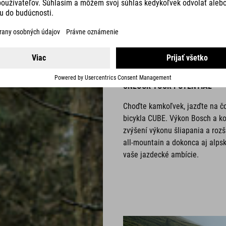
FULLSU
UNLOCK YOUR POTENTIAL
Choďte kamkoľvek, jazďte na č
bicykla CUBE. Výkon Bosch a ko
zvýšení výkonu šliapania a rozš
all-mountain a dokonca aj alpsk
vaše jazdecké ambície.