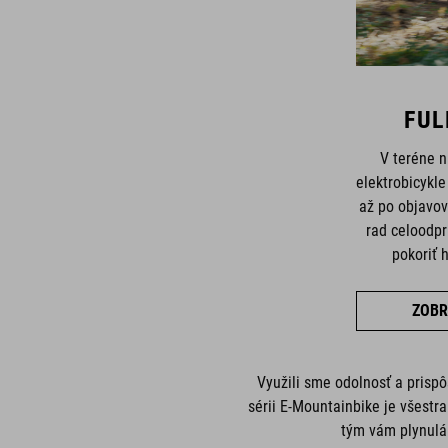
FUL
V teréne 
elektrobicykl
až po objavov
rad celoodp
pokoriť h
ZOBR
Využili sme odolnosť a prisp
sérii E-Mountainbike je všest
tým vám plynulá 