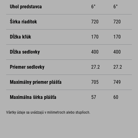
Uhol predstavca
6°
6°
Šírka riadítok
720
720
Dĺžka kľúk
170
170
Dĺžka sedlovky
400
400
Priemer sedlovky
27.2
27.2
Maximálny priemer plášťa
705
749
Maximálna šírka plášťa
57
60
Všetky údaje sa uvádzajú v milimetroch alebo stupňoch.