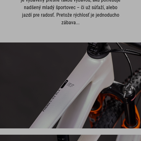
nadšený mladý športovec – či už súťaží, alebo
jazdí pre radosť. Pretože rýchlosť je jednoducho
zábava...