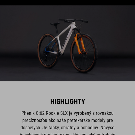
HIGHLIGHTY
Phenix C:62 Rookie SLX je vyrobený s rovnakou
precíznosťou ako naše pretekárske modely pre
dospelých. Je ľahký, obratný a pohodlný. Navyše
je vybavený presne takou výbavou, akú potrebuje