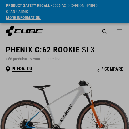
PRODUCT SAFETY RECALL
- 2026 ACID CARBON HYBRID
CRANK ARMS
MORE INFORMATION
PHENIX C:62 ROOKIE
SLX
Kód produktu 152900
teamline
PREDAJCU
COMPARE