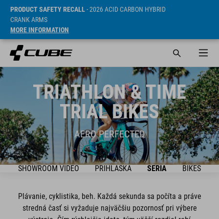
PRODUCT SAFETY RECALL
- 2026 ACID CARBON HYBRID
CRANK ARMS
MORE INFORMATION
TRIATHLON & TIME
TRIAL BIKES
AERO PERFECTED
SHOWROOM VIDEO
PRIHLÁŠKA
SÉRIA
BIKES
Plávanie, cyklistika, beh. Každá sekunda sa počíta a práve
stredná časť si vyžaduje najväčšiu pozornosť pri výbere