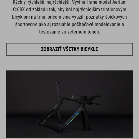
Rýchly, rýchlejší, najrýchlejší. Vyvinuli sme model Aerium
C:68X od základu tak, aby bol najrýchlejším triatlonovým
bicyklom na trhu, pričom sme využili poznatky špičkových
športovcov, ako aj rozsiahle počítačové modelovanie a
testovanie vo veternom tuneli.
ZOBRAZIŤ VŠETKY BICYKLE