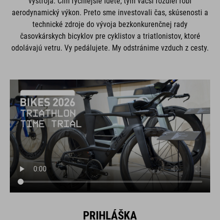
výstroja. Čím rýchlejšie idete, tým väčší rozdiel robí
aerodynamický výkon. Preto sme investovali čas, skúsenosti a
technické zdroje do vývoja bezkonkurenčnej rady
časovkárskych bicyklov pre cyklistov a triatlonistov, ktoré
odolávajú vetru. Vy pedálujete. My odstránime vzduch z cesty.
PRIHLÁŠKA