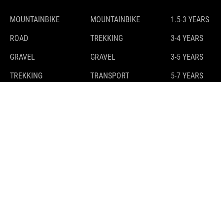
MOUNTAINBIKE
MOUNTAINBIKE
1.5-3 YEARS
ROAD
TREKKING
3-4 YEARS
GRAVEL
GRAVEL
3-5 YEARS
TREKKING
TRANSPORT
5-7 YEARS
7-9 YEARS
9-11 YEARS
10+ YEARS
E-BIKES
GUIDE