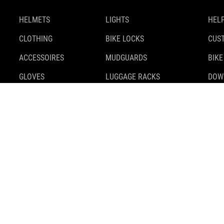
HELMETS
LIGHTS
HELP
CLOTHING
BIKE LOCKS
CUS
ACCESSOIRES
MUDGUARDS
BIKE
GLOVES
LUGGAGE RACKS
DOW
SHOES
KICKSTANDS
SAFE
BACKPACKS
TIRES
BIKE
BAGS & BASKETS
TRAILER
MOUNTS & ADAPTERS