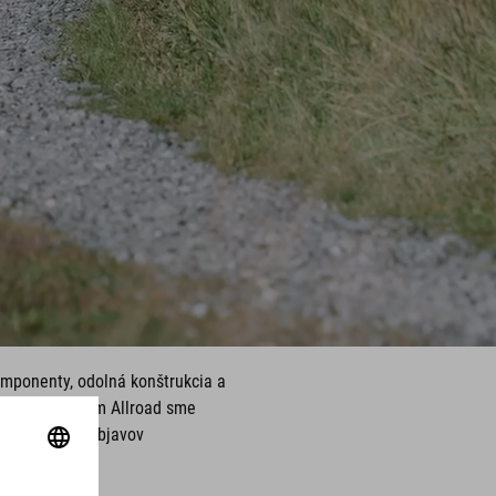
omponenty, odolná konštrukcia a
modelovým radom Allroad sme
na víkendové objavov