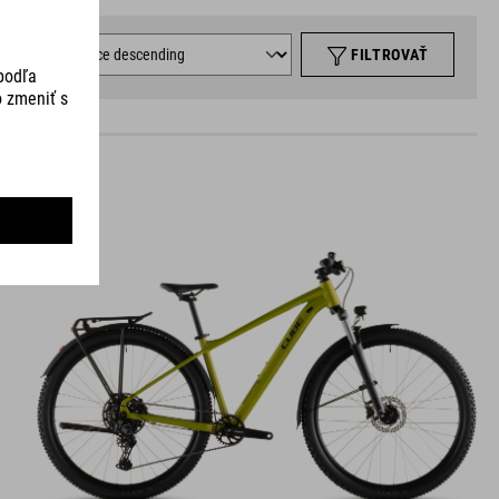
ORT BY
FILTROVAŤ
AIM
PRO FE