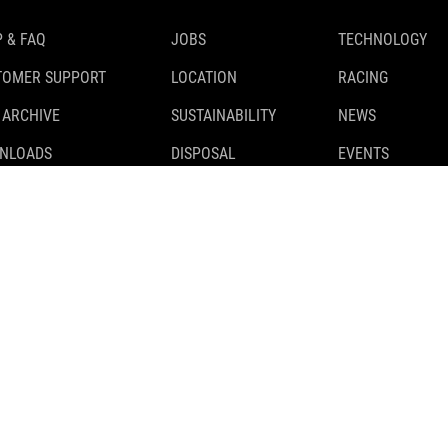
 & FAQ
JOBS
TECHNOLOGY
TOMER SUPPORT
LOCATION
RACING
 ARCHIVE
SUSTAINABILITY
NEWS
NLOADS
DISPOSAL
EVENTS
TY RECALLS
TESTS
 CLASSIFICATION
PARTNER
CUBE STORES