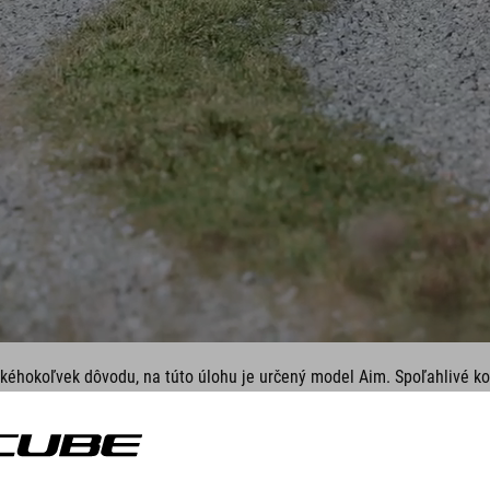
akéhokoľvek dôvodu, na túto úlohu je určený model Aim. Spoľahlivé k
 o čistý off-roadový rodokmeň, sú len začiatkom. S plne vybaveným 
ktorý je rovnako pohodlný na každodenné dochádzanie do práce ako aj 