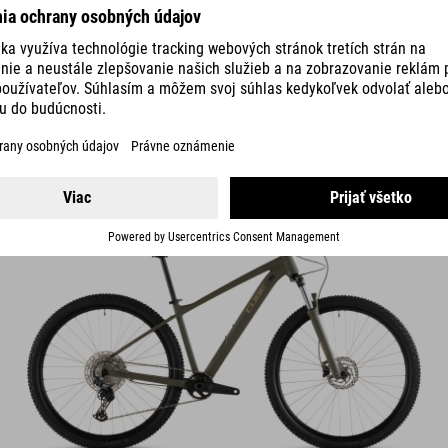
S
AIM
SLX