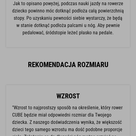
Jak to opisano powyżej, podczas nauki jazdy na rowerze
dziecko powinno móc dotknąć podłoża całą powierzchnią
stopy. Po uzyskaniu pewności siebie wystarczy, że będą
w stanie dotknąć podłoża palcami u nóg. Aby pewnie
pedałować, śródstopie leżeć płasko na pedale.
REKOMENDACJA ROZMIARU
WZROST
"Wzrost to najprostszy sposób na określenie, który rower
CUBE będzie miał odpowiedni rozmiar dla Twojego
dziecka. Z naszego doświadczenia wynika, że większość
dzieci tego samego wzrostu ma dość podobne proporcje
ciała. Założenia co do długości nóg można przyjąć na