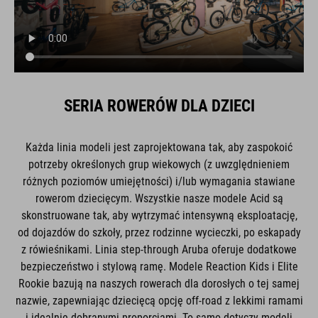
SERIA ROWERÓW DLA DZIECI
Każda linia modeli jest zaprojektowana tak, aby zaspokoić
potrzeby określonych grup wiekowych (z uwzględnieniem
różnych poziomów umiejętności) i/lub wymagania stawiane
rowerom dziecięcym. Wszystkie nasze modele Acid są
skonstruowane tak, aby wytrzymać intensywną eksploatację,
od dojazdów do szkoły, przez rodzinne wycieczki, po eskapady
z rówieśnikami. Linia step-through Aruba oferuje dodatkowe
bezpieczeństwo i stylową ramę. Modele Reaction Kids i Elite
Rookie bazują na naszych rowerach dla dorosłych o tej samej
nazwie, zapewniając dziecięcą opcję off-road z lekkimi ramami
i idealnie dobranymi proporcjami. To samo dotyczy modeli