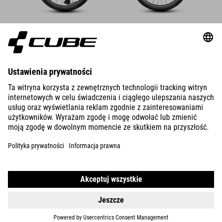
DETAILS
ACID 240
DISC FE
DETAILS