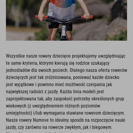
Wszystkie nasze rowery dziecięce projektujemy uwzględniając
te same kryteria, którymi kierują się rodzice szukający
jednośladów dla swoich pociech. Dlatego nasza oferta rowerów
dziecięcych jest tak zróżnicowana, ponieważ każde dziecko
jest wyjątkowe i powinno mieć możliwość czerpania jak
największej radości z jazdy. Każda linia modeli jest
zaprojektowana tak, aby zaspokoić potrzeby określonych grup
wiekowych (z uwzględnieniem różnych poziomów
umiejętności) i/lub wymagania stawiane rowerom dziecięcym.
Nasze rowery Numove to idealny sposób na rozpoczęcie nauki
jazdy, czy zarówno na rowerze zwykłym, jak i biegowym.
Wszystkie nasze modele Acid są skonstruowane tak, aby