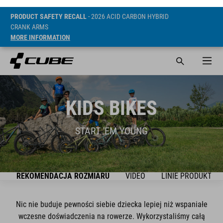
PRODUCT SAFETY RECALL
- 2026 ACID CARBON HYBRID
CRANK ARMS
MORE INFORMATION
KIDS BIKES
START 'EM YOUNG
K
REKOMENDACJA ROZMIARU
VIDEO
LINIE PRODUKTÓW
Nic nie buduje pewności siebie dziecka lepiej niż wspaniałe
wczesne doświadczenia na rowerze. Wykorzystaliśmy całą