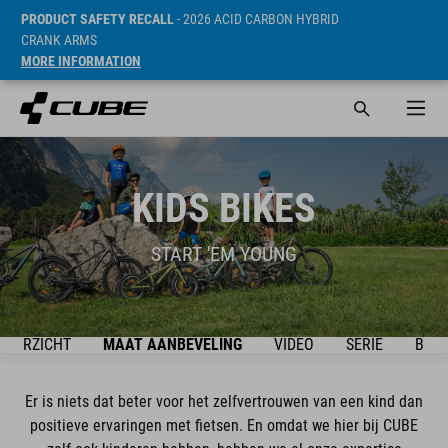
PRODUCT SAFETY RECALL
- 2026 ACID CARBON HYBRID
CRANK ARMS
MORE INFORMATION
KIDS BIKES
START 'EM YOUNG
OVERZICHT
MAAT AANBEVELING
VIDEO
SERIE
BIKE
Er is niets dat beter voor het zelfvertrouwen van een kind dan
positieve ervaringen met fietsen. En omdat we hier bij CUBE