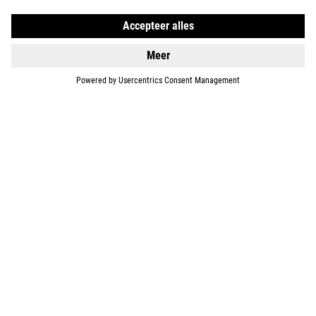
DETAILS
ACID 160
499
EUR
DETAILS