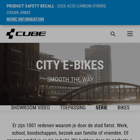
PRODUCT SAFETY RECALL
- 2026 ACID CARBON HYBRID
CRANK ARMS
MORE INFORMATION
CITY E-BIKES
SMOOTH THE WAY
SHOWROOM VIDEO
TOEPASSING
SERIE
BIKES
Er zijn 1001 redenen waarom je door de stad fietst. Werk,
school, boodschappen, bezoek aan familie of vrienden. Of