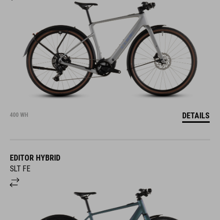
DETAILS
400 WH
EDITOR HYBRID
SLT FE